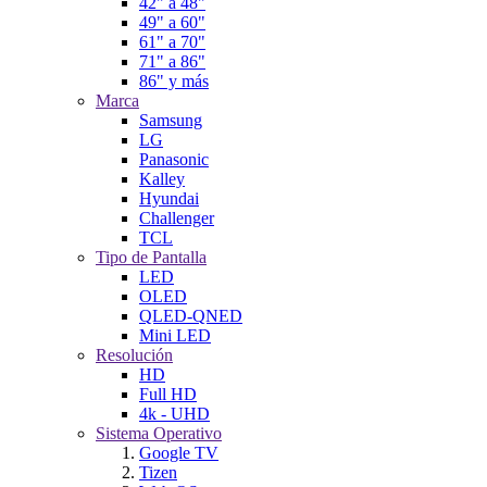
42" a 48"
49" a 60"
61" a 70"
71" a 86"
86" y más
Marca
Samsung
LG
Panasonic
Kalley
Hyundai
Challenger
TCL
Tipo de Pantalla
LED
OLED
QLED-QNED
Mini LED
Resolución
HD
Full HD
4k - UHD
Sistema Operativo
Google TV
Tizen