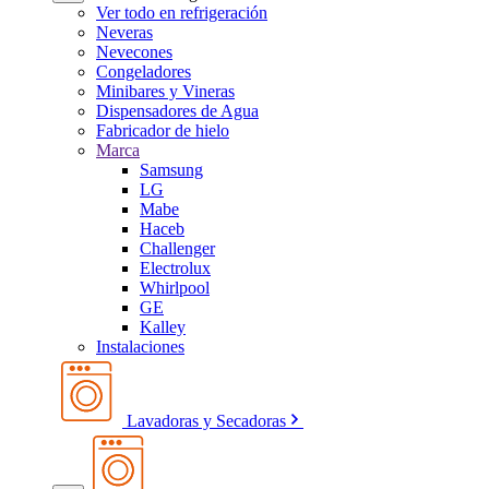
Ver todo en refrigeración
Neveras
Nevecones
Congeladores
Minibares y Vineras
Dispensadores de Agua
Fabricador de hielo
Marca
Samsung
LG
Mabe
Haceb
Challenger
Electrolux
Whirlpool
GE
Kalley
Instalaciones
Lavadoras y Secadoras