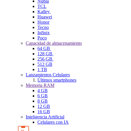
Nubia
TCL
Kalley
Huawei
Honor
Tecno
Infinix
Poco
Capacidad de almacenamiento
64 GB
128 GB
256 GB
512 GB
1 TB
Lanzamientos Celulares
Últimos smartphones
Memoria RAM
4 GB
6 GB
8 GB
12 GB
16 GB
Inteligencia Artificial
Celulares con IA