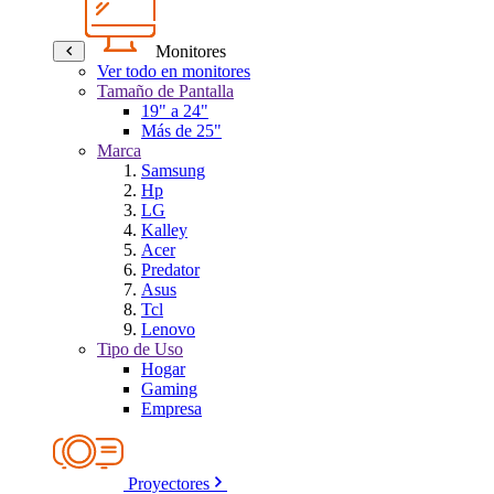
Monitores
Ver todo en monitores
Tamaño de Pantalla
19" a 24"
Más de 25"
Marca
Samsung
Hp
LG
Kalley
Acer
Predator
Asus
Tcl
Lenovo
Tipo de Uso
Hogar
Gaming
Empresa
Proyectores