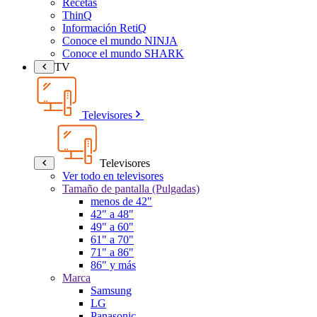
Recetas
ThinQ
Información RetiQ
Conoce el mundo NINJA
Conoce el mundo SHARK
TV
Televisores
Televisores
Ver todo en televisores
Tamaño de pantalla (Pulgadas)
menos de 42"
42" a 48"
49" a 60"
61" a 70"
71" a 86"
86" y más
Marca
Samsung
LG
Panasonic