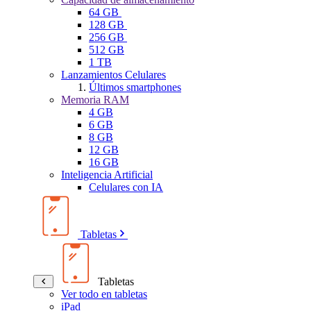
64 GB
128 GB
256 GB
512 GB
1 TB
Lanzamientos Celulares
Últimos smartphones
Memoria RAM
4 GB
6 GB
8 GB
12 GB
16 GB
Inteligencia Artificial
Celulares con IA
Tabletas
Tabletas
Ver todo en tabletas
iPad