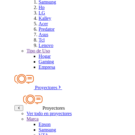
Samsung
Hp
LG
Kalley
Acer
Predator
Asus
Tcl
Lenovo
Tipo de Uso
Hogar
Gaming
Empresa
Proyectores
Proyectores
Ver todo en proyectores
Marca
Epson
Samsung