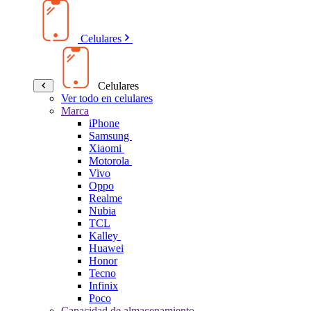
Celulares
Celulares
Ver todo en celulares
Marca
iPhone
Samsung
Xiaomi
Motorola
Vivo
Oppo
Realme
Nubia
TCL
Kalley
Huawei
Honor
Tecno
Infinix
Poco
Capacidad de almacenamiento