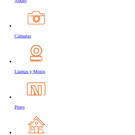
Audio
Cámaras
Llantas y Motos
Pines