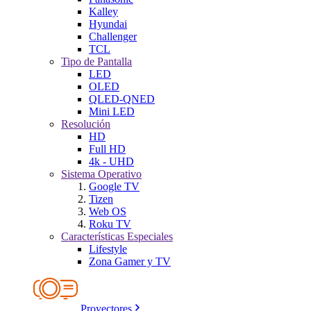
Kalley
Hyundai
Challenger
TCL
Tipo de Pantalla
LED
OLED
QLED-QNED
Mini LED
Resolución
HD
Full HD
4k - UHD
Sistema Operativo
Google TV
Tizen
Web OS
Roku TV
Características Especiales
Lifestyle
Zona Gamer y TV
Proyectores