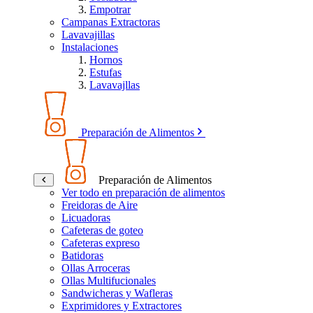
Empotrar
Campanas Extractoras
Lavavajillas
Instalaciones
Hornos
Estufas
Lavavajllas
Preparación de Alimentos
Preparación de Alimentos
Ver todo en preparación de alimentos
Freidoras de Aire
Licuadoras
Cafeteras de goteo
Cafeteras expreso
Batidoras
Ollas Arroceras
Ollas Multifucionales
Sandwicheras y Wafleras
Exprimidores y Extractores