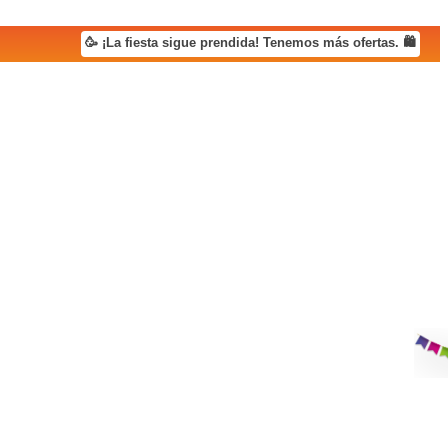
🥳 ¡La fiesta sigue prendida! Tenemos más ofertas. 🛍️