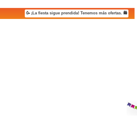
🥳 ¡La fiesta sigue prendida! Tenemos más ofertas. 🛍️