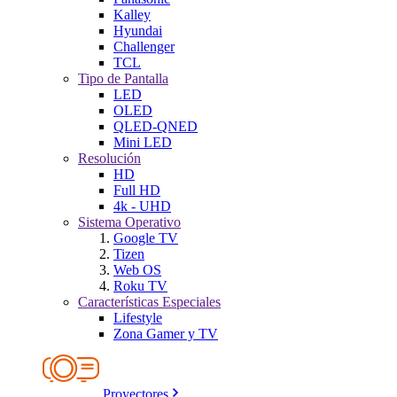
Kalley
Hyundai
Challenger
TCL
Tipo de Pantalla
LED
OLED
QLED-QNED
Mini LED
Resolución
HD
Full HD
4k - UHD
Sistema Operativo
Google TV
Tizen
Web OS
Roku TV
Características Especiales
Lifestyle
Zona Gamer y TV
Proyectores