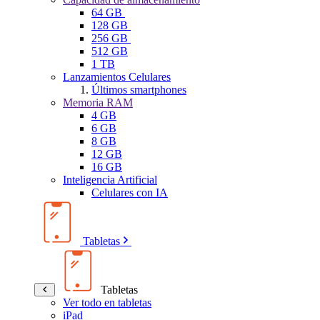
64 GB
128 GB
256 GB
512 GB
1 TB
Lanzamientos Celulares
Últimos smartphones
Memoria RAM
4 GB
6 GB
8 GB
12 GB
16 GB
Inteligencia Artificial
Celulares con IA
Tabletas
Tabletas
Ver todo en tabletas
iPad