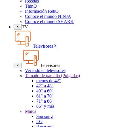
Recetas
ThinQ
Información RetiQ
Conoce el mundo NINJA
Conoce el mundo SHARK
TV
Televisores
Televisores
Ver todo en televisores
Tamaño de pantalla (Pulgadas)
menos de 42"
42" a 48"
49" a 60"
61" a 70"
71" a 86"
86" y más
Marca
Samsung
LG
Panasonic