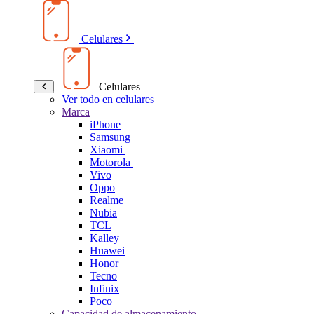
Celulares
Celulares
Ver todo en celulares
Marca
iPhone
Samsung
Xiaomi
Motorola
Vivo
Oppo
Realme
Nubia
TCL
Kalley
Huawei
Honor
Tecno
Infinix
Poco
Capacidad de almacenamiento