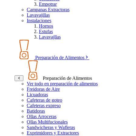
Empotrar
Campanas Extractoras
Lavavajillas
Instalaciones
Hornos
Estufas
Lavavajllas
Preparación de Alimentos
Preparación de Alimentos
Ver todo en preparación de alimentos
Freidoras de Aire
Licuadoras
Cafeteras de goteo
Cafeteras expreso
Batidoras
Ollas Arroceras
Ollas Multifucionales
Sandwicheras y Wafleras
Exprimidores y Extractores