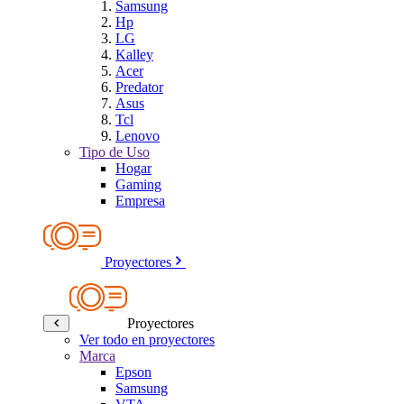
Samsung
Hp
LG
Kalley
Acer
Predator
Asus
Tcl
Lenovo
Tipo de Uso
Hogar
Gaming
Empresa
Proyectores
Proyectores
Ver todo en proyectores
Marca
Epson
Samsung