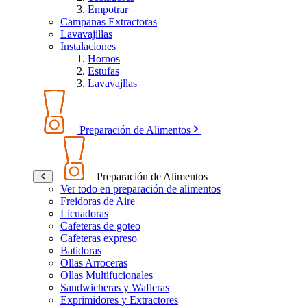
Empotrar
Campanas Extractoras
Lavavajillas
Instalaciones
Hornos
Estufas
Lavavajllas
Preparación de Alimentos
Preparación de Alimentos
Ver todo en preparación de alimentos
Freidoras de Aire
Licuadoras
Cafeteras de goteo
Cafeteras expreso
Batidoras
Ollas Arroceras
Ollas Multifucionales
Sandwicheras y Wafleras
Exprimidores y Extractores