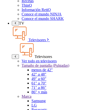
Recetas
ThinQ
Información RetiQ
Conoce el mundo NINJA
Conoce el mundo SHARK
TV
Televisores
Televisores
Ver todo en televisores
Tamaño de pantalla (Pulgadas)
menos de 42"
42" a 48"
49" a 60"
61" a 70"
71" a 86"
86" y más
Marca
Samsung
LG
Panasonic