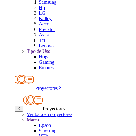
Samsung
Hp
LG
Kalley
Acer
Predator
Asus
Tcl
Lenovo
Tipo de Uso
Hogar
Gaming
Empresa
Proyectores
Proyectores
Ver todo en proyectores
Marca
Epson
Samsung