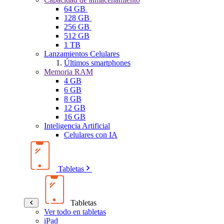
64 GB
128 GB
256 GB
512 GB
1 TB
Lanzamientos Celulares
Últimos smartphones
Memoria RAM
4 GB
6 GB
8 GB
12 GB
16 GB
Inteligencia Artificial
Celulares con IA
Tabletas
Tabletas
Ver todo en tabletas
iPad