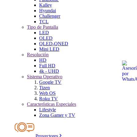
Kalley
Hyundai
Challenger
TCL
Tipo de Pantalla
LED
OLED
QLED-QNED
Mini LED
Resolución
HD
Full HD
4k - UHD
Sistema Operativo
Google TV
Tizen
Web OS
Roku TV
Características Especiales
Lifestyle
Zona Gamer y TV
Proyectores