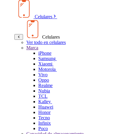
Celulares
Celulares
Ver todo en celulares
Marca
iPhone
Samsung
Xiaomi
Motorola
Vivo
Oppo
Realme
Nubia
TCL
Kalley
Huawei
Honor
Tecno
Infinix
Poco
Capacidad de almacenamiento