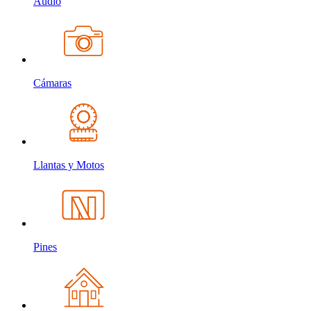
Audio
Cámaras
Llantas y Motos
Pines