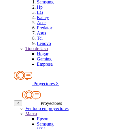
Samsung
Hp
LG
Kalley
Acer
Predator
Asus
Tcl
Lenovo
Tipo de Uso
Hogar
Gaming
Empresa
Proyectores
Proyectores
Ver todo en proyectores
Marca
Epson
Samsung