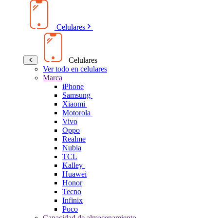
Celulares
Celulares
Ver todo en celulares
Marca
iPhone
Samsung
Xiaomi
Motorola
Vivo
Oppo
Realme
Nubia
TCL
Kalley
Huawei
Honor
Tecno
Infinix
Poco
Capacidad de almacenamiento