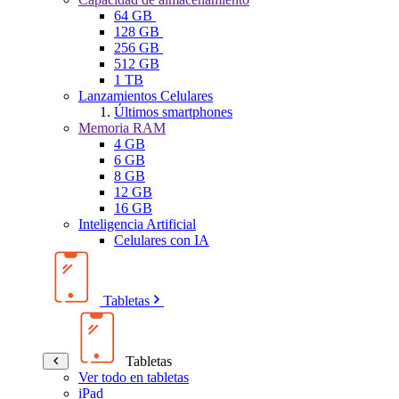
64 GB
128 GB
256 GB
512 GB
1 TB
Lanzamientos Celulares
Últimos smartphones
Memoria RAM
4 GB
6 GB
8 GB
12 GB
16 GB
Inteligencia Artificial
Celulares con IA
Tabletas
Tabletas
Ver todo en tabletas
iPad