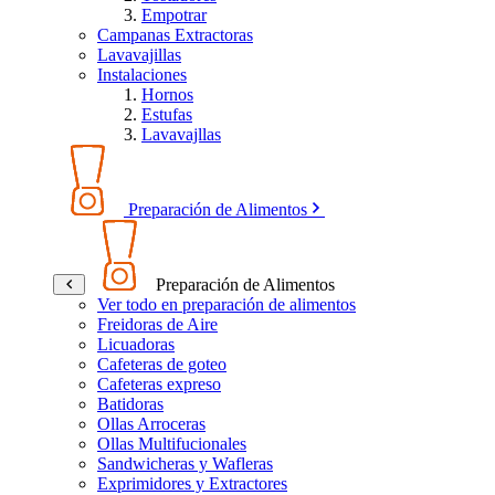
Empotrar
Campanas Extractoras
Lavavajillas
Instalaciones
Hornos
Estufas
Lavavajllas
Preparación de Alimentos
Preparación de Alimentos
Ver todo en preparación de alimentos
Freidoras de Aire
Licuadoras
Cafeteras de goteo
Cafeteras expreso
Batidoras
Ollas Arroceras
Ollas Multifucionales
Sandwicheras y Wafleras
Exprimidores y Extractores