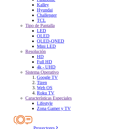
Kalley
Hyundai
Challenger
TCL
Tipo de Pantalla
LED
OLED
QLED-QNED
Mini LED
Resolución
HD
Full HD
4k - UHD
Sistema Operativo
Google TV
Tizen
Web OS
Roku TV
Características Especiales
Lifestyle
Zona Gamer y TV
Proyectores