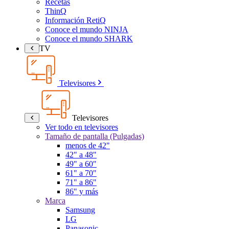
Recetas
ThinQ
Información RetiQ
Conoce el mundo NINJA
Conoce el mundo SHARK
TV
Televisores
Televisores
Ver todo en televisores
Tamaño de pantalla (Pulgadas)
menos de 42"
42" a 48"
49" a 60"
61" a 70"
71" a 86"
86" y más
Marca
Samsung
LG
Panasonic