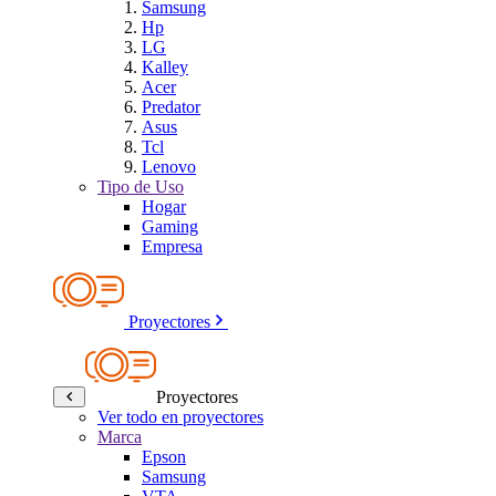
Samsung
Hp
LG
Kalley
Acer
Predator
Asus
Tcl
Lenovo
Tipo de Uso
Hogar
Gaming
Empresa
Proyectores
Proyectores
Ver todo en proyectores
Marca
Epson
Samsung