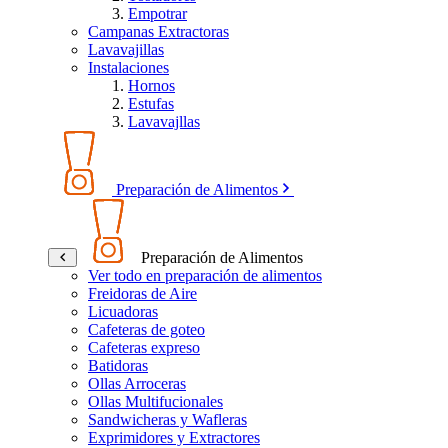
Empotrar
Campanas Extractoras
Lavavajillas
Instalaciones
Hornos
Estufas
Lavavajllas
Preparación de Alimentos
Preparación de Alimentos
Ver todo en preparación de alimentos
Freidoras de Aire
Licuadoras
Cafeteras de goteo
Cafeteras expreso
Batidoras
Ollas Arroceras
Ollas Multifucionales
Sandwicheras y Wafleras
Exprimidores y Extractores