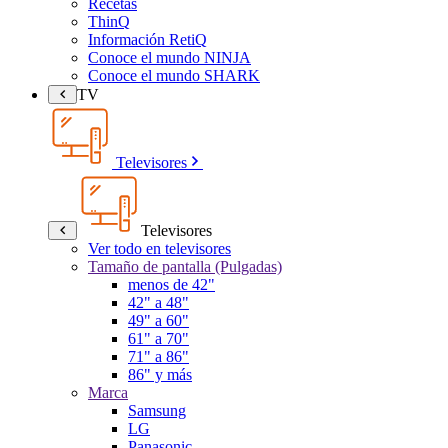
Recetas
ThinQ
Información RetiQ
Conoce el mundo NINJA
Conoce el mundo SHARK
TV
Televisores
Televisores
Ver todo en televisores
Tamaño de pantalla (Pulgadas)
menos de 42"
42" a 48"
49" a 60"
61" a 70"
71" a 86"
86" y más
Marca
Samsung
LG
Panasonic