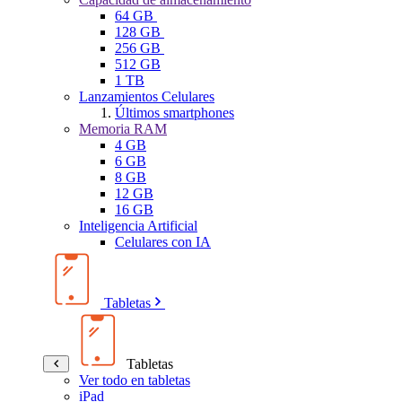
64 GB
128 GB
256 GB
512 GB
1 TB
Lanzamientos Celulares
Últimos smartphones
Memoria RAM
4 GB
6 GB
8 GB
12 GB
16 GB
Inteligencia Artificial
Celulares con IA
Tabletas
Tabletas
Ver todo en tabletas
iPad