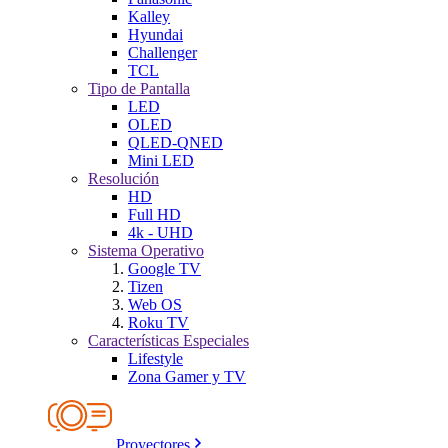
Kalley
Hyundai
Challenger
TCL
Tipo de Pantalla
LED
OLED
QLED-QNED
Mini LED
Resolución
HD
Full HD
4k - UHD
Sistema Operativo
Google TV
Tizen
Web OS
Roku TV
Características Especiales
Lifestyle
Zona Gamer y TV
Proyectores