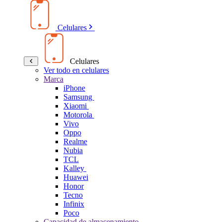
Celulares
Celulares
Ver todo en celulares
Marca
iPhone
Samsung
Xiaomi
Motorola
Vivo
Oppo
Realme
Nubia
TCL
Kalley
Huawei
Honor
Tecno
Infinix
Poco
Capacidad de almacenamiento