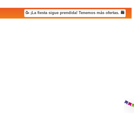
🥳 ¡La fiesta sigue prendida! Tenemos más ofertas. 🛍️