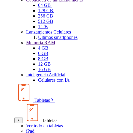
64 GB
128 GB
256 GB
512 GB
1 TB
Lanzamientos Celulares
Últimos smartphones
Memoria RAM
4 GB
6 GB
8 GB
12 GB
16 GB
Inteligencia Artificial
Celulares con IA
Tabletas
Tabletas
Ver todo en tabletas
iPad