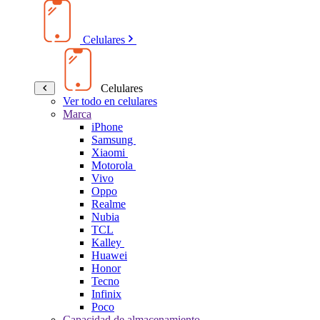
Celulares
Celulares
Ver todo en celulares
Marca
iPhone
Samsung
Xiaomi
Motorola
Vivo
Oppo
Realme
Nubia
TCL
Kalley
Huawei
Honor
Tecno
Infinix
Poco
Capacidad de almacenamiento