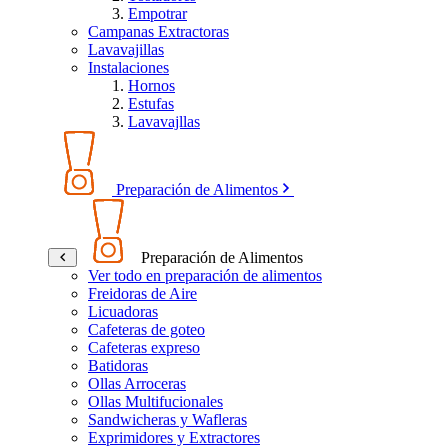
Empotrar
Campanas Extractoras
Lavavajillas
Instalaciones
Hornos
Estufas
Lavavajllas
Preparación de Alimentos
Preparación de Alimentos
Ver todo en preparación de alimentos
Freidoras de Aire
Licuadoras
Cafeteras de goteo
Cafeteras expreso
Batidoras
Ollas Arroceras
Ollas Multifucionales
Sandwicheras y Wafleras
Exprimidores y Extractores