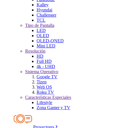
Kalley
Hyundai
Challenger
TCL
Tipo de Pantalla
LED
OLED
QLED-QNED
Mini LED
Resolución
HD
Full HD
4k - UHD
Sistema Operativo
Google TV
Tizen
Web OS
Roku TV
Características Especiales
Lifestyle
Zona Gamer y TV
Proyectores