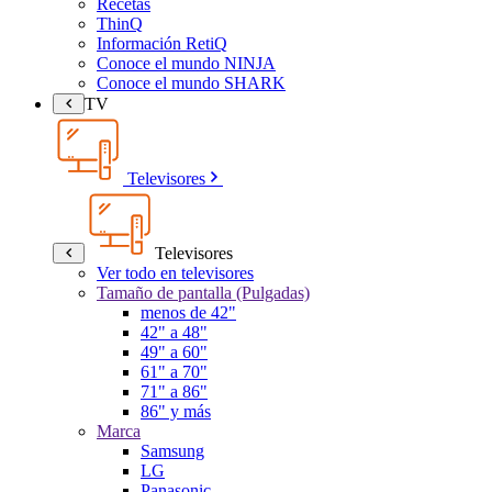
Recetas
ThinQ
Información RetiQ
Conoce el mundo NINJA
Conoce el mundo SHARK
TV
Televisores
Televisores
Ver todo en televisores
Tamaño de pantalla (Pulgadas)
menos de 42"
42" a 48"
49" a 60"
61" a 70"
71" a 86"
86" y más
Marca
Samsung
LG
Panasonic