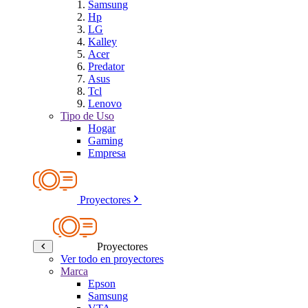
Samsung
Hp
LG
Kalley
Acer
Predator
Asus
Tcl
Lenovo
Tipo de Uso
Hogar
Gaming
Empresa
Proyectores
Proyectores
Ver todo en proyectores
Marca
Epson
Samsung