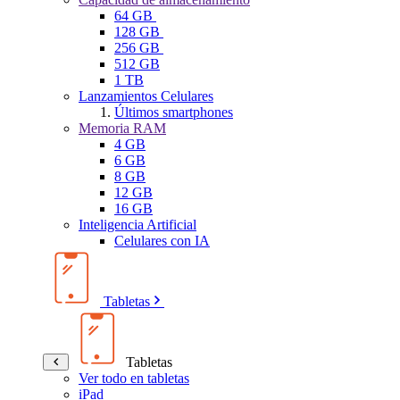
64 GB
128 GB
256 GB
512 GB
1 TB
Lanzamientos Celulares
Últimos smartphones
Memoria RAM
4 GB
6 GB
8 GB
12 GB
16 GB
Inteligencia Artificial
Celulares con IA
Tabletas
Tabletas
Ver todo en tabletas
iPad