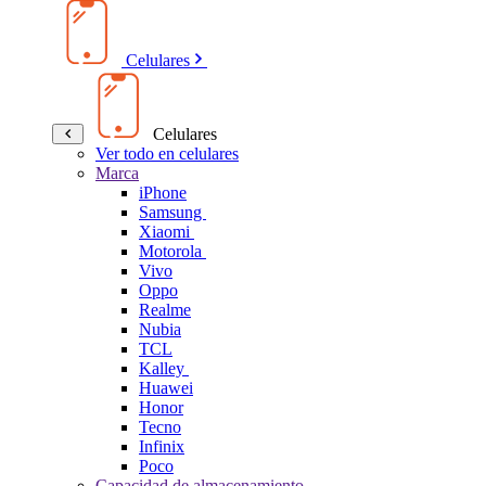
Celulares
Celulares
Ver todo en celulares
Marca
iPhone
Samsung
Xiaomi
Motorola
Vivo
Oppo
Realme
Nubia
TCL
Kalley
Huawei
Honor
Tecno
Infinix
Poco
Capacidad de almacenamiento