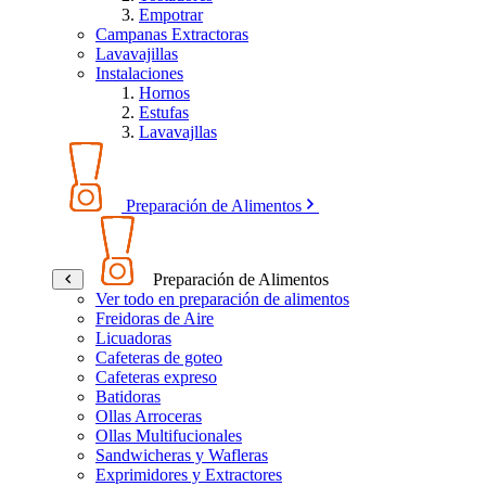
Empotrar
Campanas Extractoras
Lavavajillas
Instalaciones
Hornos
Estufas
Lavavajllas
Preparación de Alimentos
Preparación de Alimentos
Ver todo en preparación de alimentos
Freidoras de Aire
Licuadoras
Cafeteras de goteo
Cafeteras expreso
Batidoras
Ollas Arroceras
Ollas Multifucionales
Sandwicheras y Wafleras
Exprimidores y Extractores