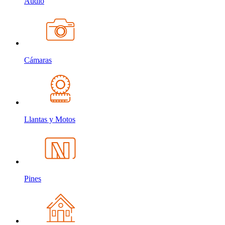
Audio
Cámaras
Llantas y Motos
Pines