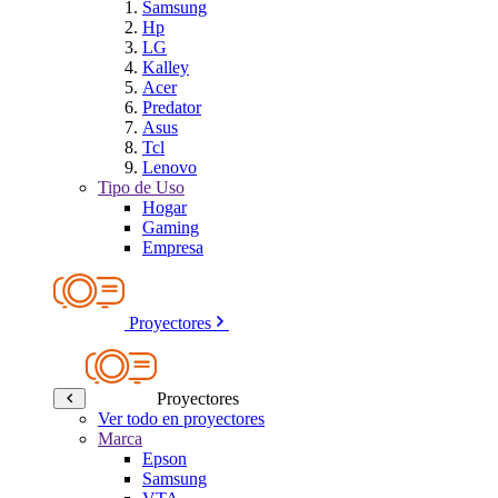
Samsung
Hp
LG
Kalley
Acer
Predator
Asus
Tcl
Lenovo
Tipo de Uso
Hogar
Gaming
Empresa
Proyectores
Proyectores
Ver todo en proyectores
Marca
Epson
Samsung