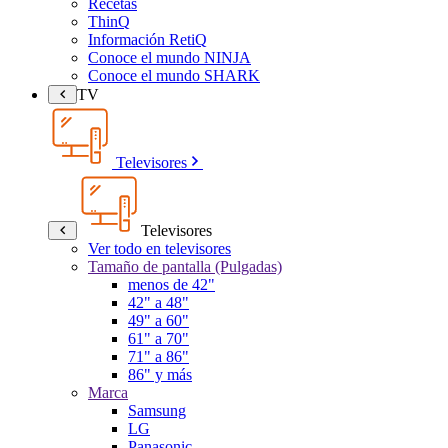
Recetas
ThinQ
Información RetiQ
Conoce el mundo NINJA
Conoce el mundo SHARK
TV
Televisores
Televisores
Ver todo en televisores
Tamaño de pantalla (Pulgadas)
menos de 42"
42" a 48"
49" a 60"
61" a 70"
71" a 86"
86" y más
Marca
Samsung
LG
Panasonic