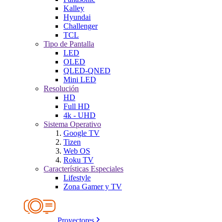
Kalley
Hyundai
Challenger
TCL
Tipo de Pantalla
LED
OLED
QLED-QNED
Mini LED
Resolución
HD
Full HD
4k - UHD
Sistema Operativo
Google TV
Tizen
Web OS
Roku TV
Características Especiales
Lifestyle
Zona Gamer y TV
Proyectores