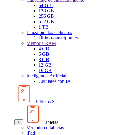
64 GB
128 GB
256 GB
512 GB
1 TB
Lanzamientos Celulares
Últimos smartphones
Memoria RAM
4 GB
6 GB
8 GB
12 GB
16 GB
Inteligencia Artificial
Celulares con IA
Tabletas
Tabletas
Ver todo en tabletas
iPad