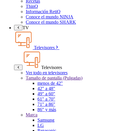
Recetas
ThinQ
Información RetiQ
Conoce el mundo NINJA
Conoce el mundo SHARK
TV
Televisores
Televisores
Ver todo en televisores
Tamaño de pantalla (Pulgadas)
menos de 42"
42" a 48"
49" a 60"
61" a 70"
71" a 86"
86" y más
Marca
Samsung
LG
Panasonic