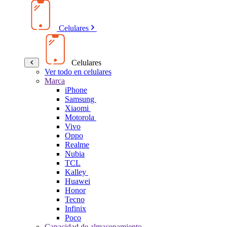
Celulares
Celulares
Ver todo en celulares
Marca
iPhone
Samsung
Xiaomi
Motorola
Vivo
Oppo
Realme
Nubia
TCL
Kalley
Huawei
Honor
Tecno
Infinix
Poco
Capacidad de almacenamiento