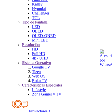
Kalley
Hyundai
Challenger
TCL
Tipo de Pantalla
LED
OLED
QLED-QNED
Mini LED
Resolución
HD
Full HD
4k - UHD
Sistema Operativo
Google TV
Tizen
Web OS
Roku TV
Características Especiales
Lifestyle
Zona Gamer y TV
Proyectores