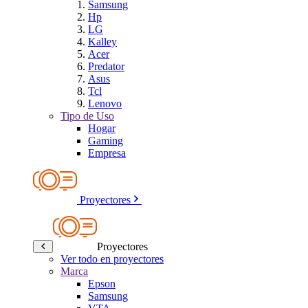
Samsung
Hp
LG
Kalley
Acer
Predator
Asus
Tcl
Lenovo
Tipo de Uso
Hogar
Gaming
Empresa
Proyectores
Proyectores
Ver todo en proyectores
Marca
Epson
Samsung