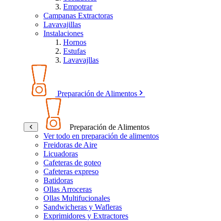
Empotrar
Campanas Extractoras
Lavavajillas
Instalaciones
Hornos
Estufas
Lavavajllas
Preparación de Alimentos
Preparación de Alimentos
Ver todo en preparación de alimentos
Freidoras de Aire
Licuadoras
Cafeteras de goteo
Cafeteras expreso
Batidoras
Ollas Arroceras
Ollas Multifucionales
Sandwicheras y Wafleras
Exprimidores y Extractores