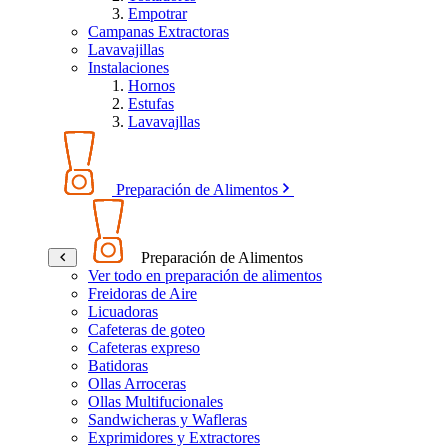
Empotrar
Campanas Extractoras
Lavavajillas
Instalaciones
Hornos
Estufas
Lavavajllas
Preparación de Alimentos
Preparación de Alimentos
Ver todo en preparación de alimentos
Freidoras de Aire
Licuadoras
Cafeteras de goteo
Cafeteras expreso
Batidoras
Ollas Arroceras
Ollas Multifucionales
Sandwicheras y Wafleras
Exprimidores y Extractores