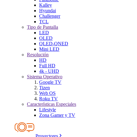
Kalley
Hyundai
Challenger
TCL
Tipo de Pantalla
LED
OLED
QLED-QNED
Mini LED
Resolución
HD
Full HD
4k - UHD
Sistema Operativo
Google TV
Tizen
Web OS
Roku TV
Características Especiales
Lifestyle
Zona Gamer y TV
Proyectores