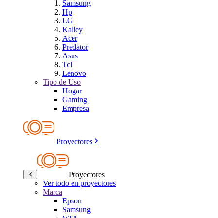
Samsung
Hp
LG
Kalley
Acer
Predator
Asus
Tcl
Lenovo
Tipo de Uso
Hogar
Gaming
Empresa
Proyectores
Proyectores
Ver todo en proyectores
Marca
Epson
Samsung