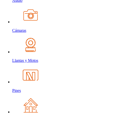
Audio
Cámaras
Llantas y Motos
Pines