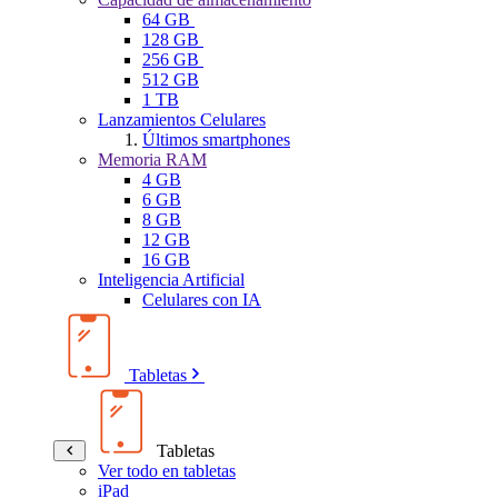
64 GB
128 GB
256 GB
512 GB
1 TB
Lanzamientos Celulares
Últimos smartphones
Memoria RAM
4 GB
6 GB
8 GB
12 GB
16 GB
Inteligencia Artificial
Celulares con IA
Tabletas
Tabletas
Ver todo en tabletas
iPad