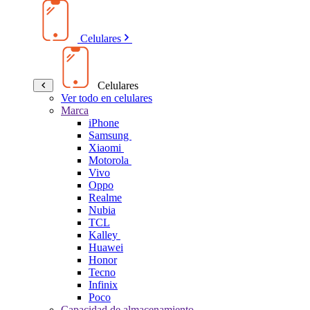
Celulares
Celulares
Ver todo en celulares
Marca
iPhone
Samsung
Xiaomi
Motorola
Vivo
Oppo
Realme
Nubia
TCL
Kalley
Huawei
Honor
Tecno
Infinix
Poco
Capacidad de almacenamiento