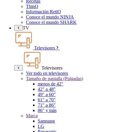
Recetas
ThinQ
Información RetiQ
Conoce el mundo NINJA
Conoce el mundo SHARK
TV
Televisores
Televisores
Ver todo en televisores
Tamaño de pantalla (Pulgadas)
menos de 42"
42" a 48"
49" a 60"
61" a 70"
71" a 86"
86" y más
Marca
Samsung
LG
Panasonic