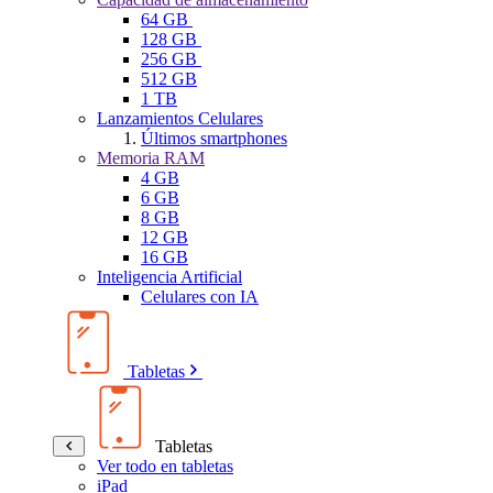
64 GB
128 GB
256 GB
512 GB
1 TB
Lanzamientos Celulares
Últimos smartphones
Memoria RAM
4 GB
6 GB
8 GB
12 GB
16 GB
Inteligencia Artificial
Celulares con IA
Tabletas
Tabletas
Ver todo en tabletas
iPad