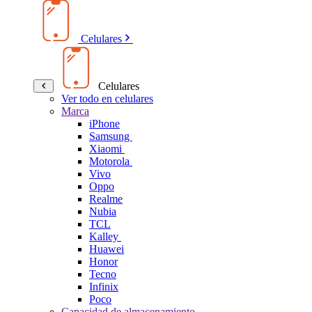
Celulares
Celulares
Ver todo en celulares
Marca
iPhone
Samsung
Xiaomi
Motorola
Vivo
Oppo
Realme
Nubia
TCL
Kalley
Huawei
Honor
Tecno
Infinix
Poco
Capacidad de almacenamiento