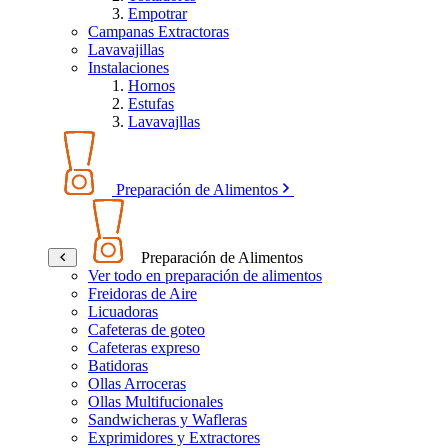
Empotrar
Campanas Extractoras
Lavavajillas
Instalaciones
Hornos
Estufas
Lavavajllas
Preparación de Alimentos
Preparación de Alimentos
Ver todo en preparación de alimentos
Freidoras de Aire
Licuadoras
Cafeteras de goteo
Cafeteras expreso
Batidoras
Ollas Arroceras
Ollas Multifucionales
Sandwicheras y Wafleras
Exprimidores y Extractores