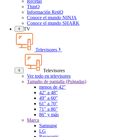
Recetas
ThinQ
Información RetiQ
Conoce el mundo NINJA
Conoce el mundo SHARK
TV
Televisores
Televisores
Ver todo en televisores
Tamaño de pantalla (Pulgadas)
menos de 42"
42" a 48"
49" a 60"
61" a 70"
71" a 86"
86" y más
Marca
Samsung
LG
Panasonic