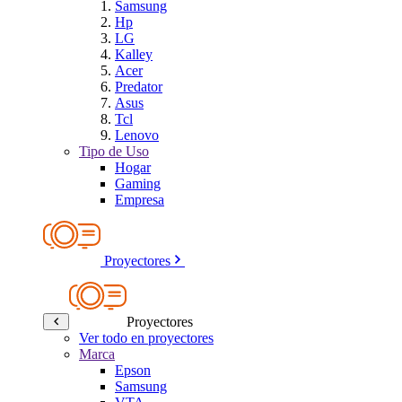
Samsung
Hp
LG
Kalley
Acer
Predator
Asus
Tcl
Lenovo
Tipo de Uso
Hogar
Gaming
Empresa
Proyectores
Proyectores
Ver todo en proyectores
Marca
Epson
Samsung