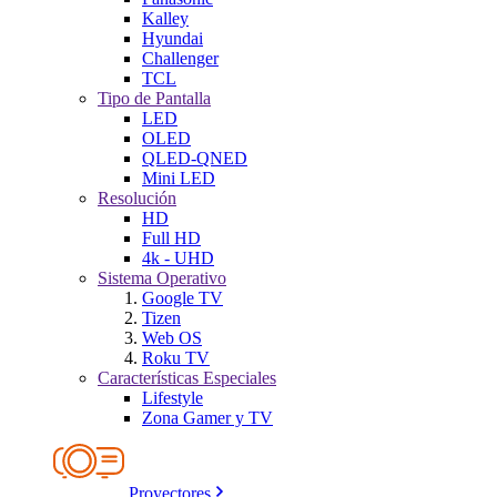
Kalley
Hyundai
Challenger
TCL
Tipo de Pantalla
LED
OLED
QLED-QNED
Mini LED
Resolución
HD
Full HD
4k - UHD
Sistema Operativo
Google TV
Tizen
Web OS
Roku TV
Características Especiales
Lifestyle
Zona Gamer y TV
Proyectores