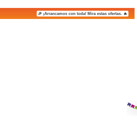
🎉 ¡Arrancamos con toda! Mira estas ofertas. 🔥