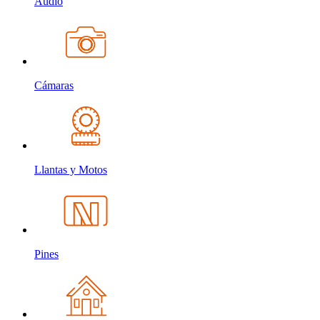
Audio
Cámaras
Llantas y Motos
Pines