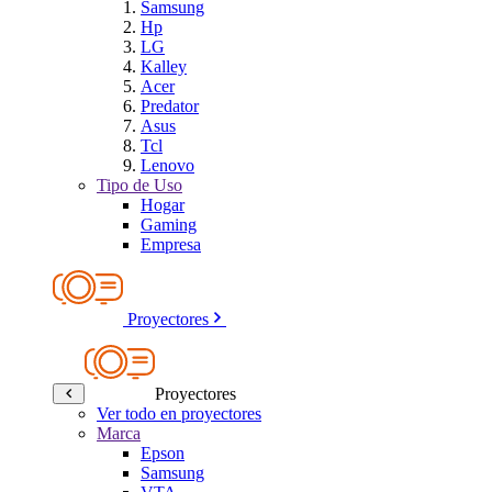
Samsung
Hp
LG
Kalley
Acer
Predator
Asus
Tcl
Lenovo
Tipo de Uso
Hogar
Gaming
Empresa
Proyectores
Proyectores
Ver todo en proyectores
Marca
Epson
Samsung