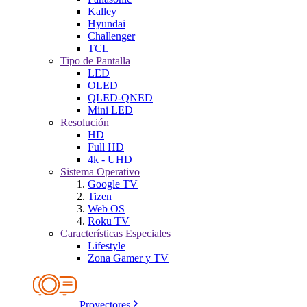
Kalley
Hyundai
Challenger
TCL
Tipo de Pantalla
LED
OLED
QLED-QNED
Mini LED
Resolución
HD
Full HD
4k - UHD
Sistema Operativo
Google TV
Tizen
Web OS
Roku TV
Características Especiales
Lifestyle
Zona Gamer y TV
Proyectores