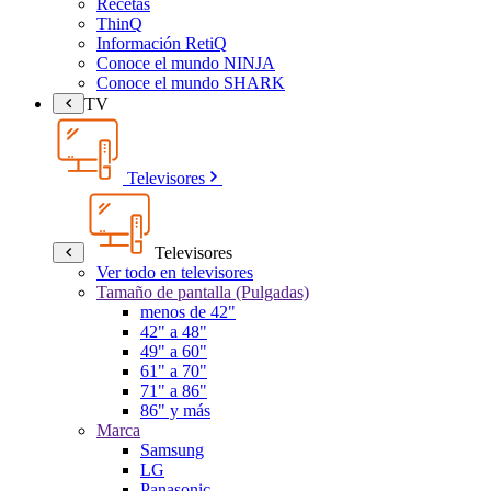
Recetas
ThinQ
Información RetiQ
Conoce el mundo NINJA
Conoce el mundo SHARK
TV
Televisores
Televisores
Ver todo en televisores
Tamaño de pantalla (Pulgadas)
menos de 42"
42" a 48"
49" a 60"
61" a 70"
71" a 86"
86" y más
Marca
Samsung
LG
Panasonic