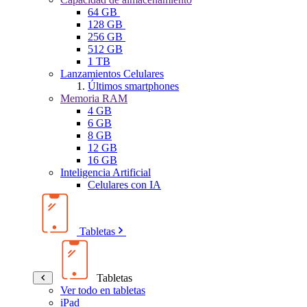
64 GB
128 GB
256 GB
512 GB
1 TB
Lanzamientos Celulares
Últimos smartphones
Memoria RAM
4 GB
6 GB
8 GB
12 GB
16 GB
Inteligencia Artificial
Celulares con IA
Tabletas
Tabletas
Ver todo en tabletas
iPad