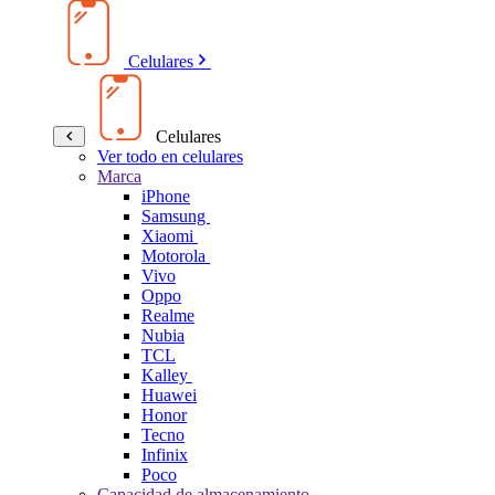
Celulares
Celulares
Ver todo en celulares
Marca
iPhone
Samsung
Xiaomi
Motorola
Vivo
Oppo
Realme
Nubia
TCL
Kalley
Huawei
Honor
Tecno
Infinix
Poco
Capacidad de almacenamiento