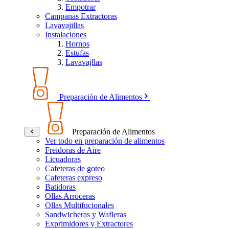
Empotrar
Campanas Extractoras
Lavavajillas
Instalaciones
Hornos
Estufas
Lavavajllas
Preparación de Alimentos
Preparación de Alimentos
Ver todo en preparación de alimentos
Freidoras de Aire
Licuadoras
Cafeteras de goteo
Cafeteras expreso
Batidoras
Ollas Arroceras
Ollas Multifucionales
Sandwicheras y Wafleras
Exprimidores y Extractores