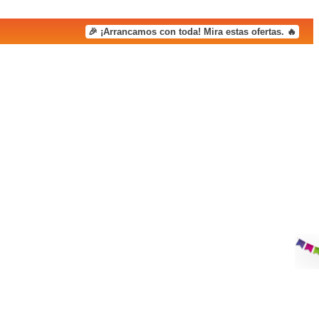
🎉 ¡Arrancamos con toda! Mira estas ofertas. 🔥