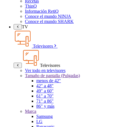
Recetas
ThinQ
Información RetiQ
Conoce el mundo NINJA
Conoce el mundo SHARK
TV
Televisores
Televisores
Ver todo en televisores
Tamaño de pantalla (Pulgadas)
menos de 42"
42" a 48"
49" a 60"
61" a 70"
71" a 86"
86" y más
Marca
Samsung
LG
Panasonic