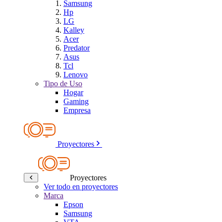
Samsung
Hp
LG
Kalley
Acer
Predator
Asus
Tcl
Lenovo
Tipo de Uso
Hogar
Gaming
Empresa
Proyectores
Proyectores
Ver todo en proyectores
Marca
Epson
Samsung