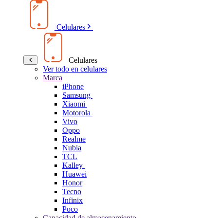
Celulares
Celulares
Ver todo en celulares
Marca
iPhone
Samsung
Xiaomi
Motorola
Vivo
Oppo
Realme
Nubia
TCL
Kalley
Huawei
Honor
Tecno
Infinix
Poco
Capacidad de almacenamiento