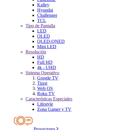
Kalley
Hyundai
Challenger
TCL
Tipo de Pantalla
LED
OLED
QLED-QNED
Mini LED
Resolución
HD
Full HD
4k - UHD
Sistema Operativo
Google TV
Tizen
Web OS
Roku TV
Características Especiales
Lifestyle
Zona Gamer y TV
Proyectores