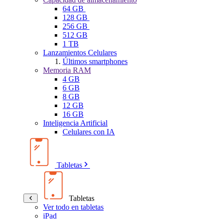
64 GB
128 GB
256 GB
512 GB
1 TB
Lanzamientos Celulares
Últimos smartphones
Memoria RAM
4 GB
6 GB
8 GB
12 GB
16 GB
Inteligencia Artificial
Celulares con IA
Tabletas
Tabletas
Ver todo en tabletas
iPad