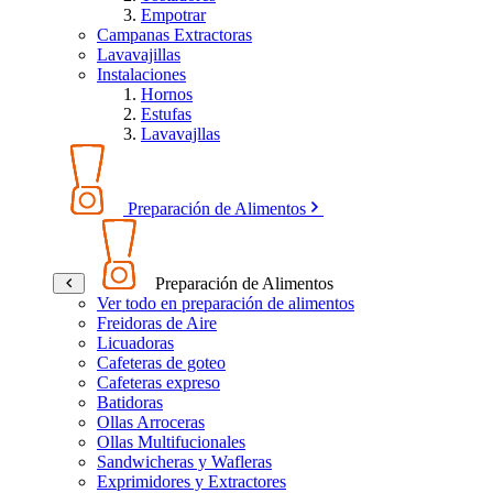
Empotrar
Campanas Extractoras
Lavavajillas
Instalaciones
Hornos
Estufas
Lavavajllas
Preparación de Alimentos
Preparación de Alimentos
Ver todo en preparación de alimentos
Freidoras de Aire
Licuadoras
Cafeteras de goteo
Cafeteras expreso
Batidoras
Ollas Arroceras
Ollas Multifucionales
Sandwicheras y Wafleras
Exprimidores y Extractores