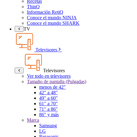
Recetas
ThinQ
Información RetiQ
Conoce el mundo NINJA
Conoce el mundo SHARK
TV
Televisores
Televisores
Ver todo en televisores
Tamaño de pantalla (Pulgadas)
menos de 42"
42" a 48"
49" a 60"
61" a 70"
71" a 86"
86" y más
Marca
Samsung
LG
Panasonic