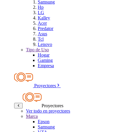
Samsung
Hp
LG
Kalley
Acer
Predator
Asus
Tcl
Lenovo
Tipo de Uso
Hogar
Gaming
Empresa
Proyectores
Proyectores
Ver todo en proyectores
Marca
Epson
Samsung