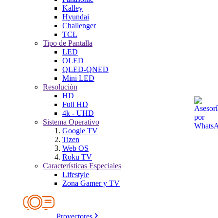
Kalley
Hyundai
Challenger
TCL
Tipo de Pantalla
LED
OLED
QLED-QNED
Mini LED
Resolución
HD
Full HD
4k - UHD
Sistema Operativo
Google TV
Tizen
Web OS
Roku TV
Características Especiales
Lifestyle
Zona Gamer y TV
Proyectores