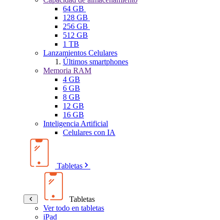
64 GB
128 GB
256 GB
512 GB
1 TB
Lanzamientos Celulares
Últimos smartphones
Memoria RAM
4 GB
6 GB
8 GB
12 GB
16 GB
Inteligencia Artificial
Celulares con IA
Tabletas
Tabletas
Ver todo en tabletas
iPad