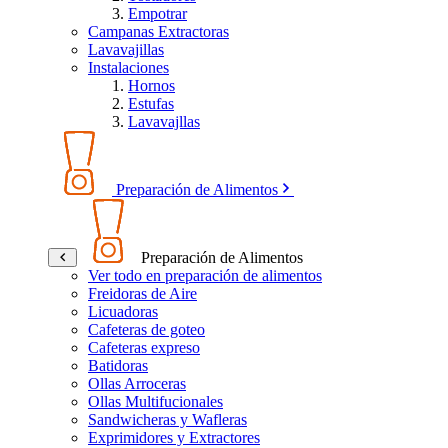
Empotrar
Campanas Extractoras
Lavavajillas
Instalaciones
Hornos
Estufas
Lavavajllas
Preparación de Alimentos
Preparación de Alimentos
Ver todo en preparación de alimentos
Freidoras de Aire
Licuadoras
Cafeteras de goteo
Cafeteras expreso
Batidoras
Ollas Arroceras
Ollas Multifucionales
Sandwicheras y Wafleras
Exprimidores y Extractores