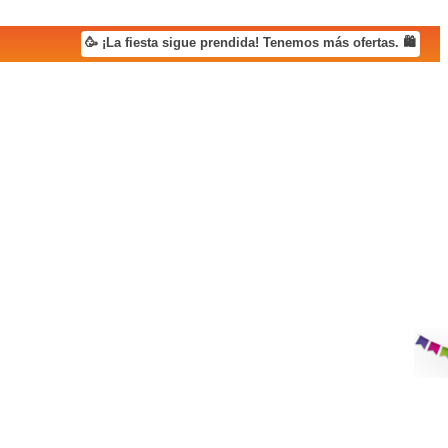
🥳 ¡La fiesta sigue prendida! Tenemos más ofertas. 🛍️