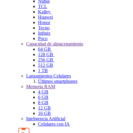
Nubia
TCL
Kalley
Huawei
Honor
Tecno
Infinix
Poco
Capacidad de almacenamiento
64 GB
128 GB
256 GB
512 GB
1 TB
Lanzamientos Celulares
Últimos smartphones
Memoria RAM
4 GB
6 GB
8 GB
12 GB
16 GB
Inteligencia Artificial
Celulares con IA