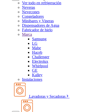
Ver todo en refrigeración
Neveras
Nevecones
Congeladores
Minibares y Vineras
Dispensadores de Agua
Fabricador de hielo
Marca
Samsung
LG
Mabe
Haceb
Challenger
Electrolux
Whirlpool
GE
Kalley
Instalaciones
Lavadoras y Secadoras