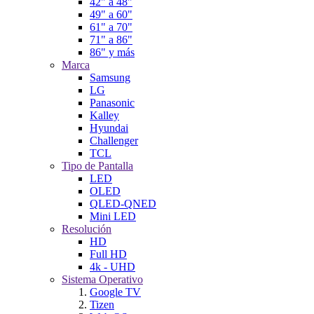
42" a 48"
49" a 60"
61" a 70"
71" a 86"
86" y más
Marca
Samsung
LG
Panasonic
Kalley
Hyundai
Challenger
TCL
Tipo de Pantalla
LED
OLED
QLED-QNED
Mini LED
Resolución
HD
Full HD
4k - UHD
Sistema Operativo
Google TV
Tizen