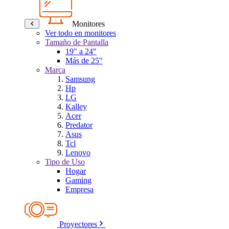
Monitores
Ver todo en monitores
Tamaño de Pantalla
19" a 24"
Más de 25"
Marca
Samsung
Hp
LG
Kalley
Acer
Predator
Asus
Tcl
Lenovo
Tipo de Uso
Hogar
Gaming
Empresa
Proyectores