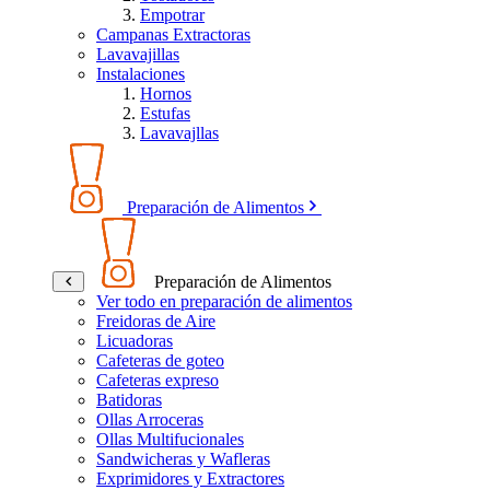
Empotrar
Campanas Extractoras
Lavavajillas
Instalaciones
Hornos
Estufas
Lavavajllas
Preparación de Alimentos
Preparación de Alimentos
Ver todo en preparación de alimentos
Freidoras de Aire
Licuadoras
Cafeteras de goteo
Cafeteras expreso
Batidoras
Ollas Arroceras
Ollas Multifucionales
Sandwicheras y Wafleras
Exprimidores y Extractores