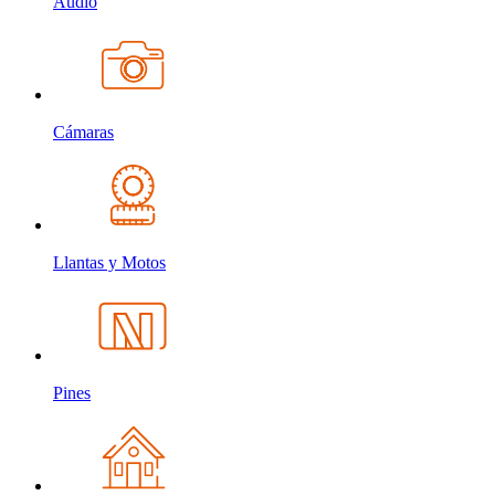
Audio
Cámaras
Llantas y Motos
Pines