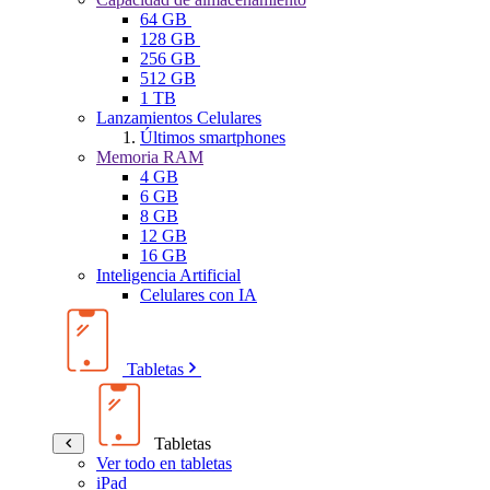
64 GB
128 GB
256 GB
512 GB
1 TB
Lanzamientos Celulares
Últimos smartphones
Memoria RAM
4 GB
6 GB
8 GB
12 GB
16 GB
Inteligencia Artificial
Celulares con IA
Tabletas
Tabletas
Ver todo en tabletas
iPad