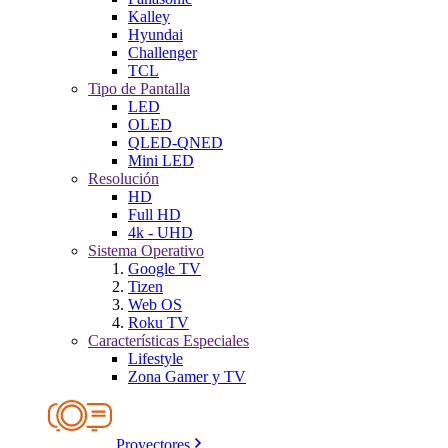
Kalley
Hyundai
Challenger
TCL
Tipo de Pantalla
LED
OLED
QLED-QNED
Mini LED
Resolución
HD
Full HD
4k - UHD
Sistema Operativo
Google TV
Tizen
Web OS
Roku TV
Características Especiales
Lifestyle
Zona Gamer y TV
Proyectores