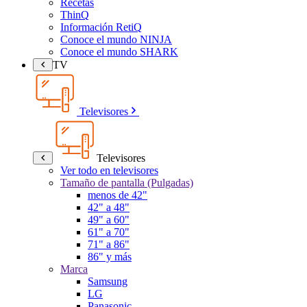
Recetas
ThinQ
Información RetiQ
Conoce el mundo NINJA
Conoce el mundo SHARK
TV
Televisores
Televisores
Ver todo en televisores
Tamaño de pantalla (Pulgadas)
menos de 42"
42" a 48"
49" a 60"
61" a 70"
71" a 86"
86" y más
Marca
Samsung
LG
Panasonic