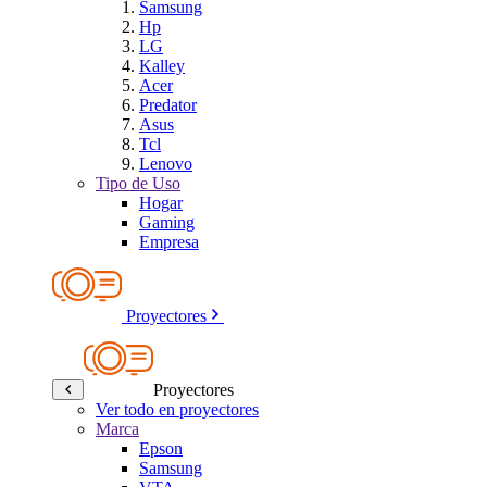
Samsung
Hp
LG
Kalley
Acer
Predator
Asus
Tcl
Lenovo
Tipo de Uso
Hogar
Gaming
Empresa
Proyectores
Proyectores
Ver todo en proyectores
Marca
Epson
Samsung