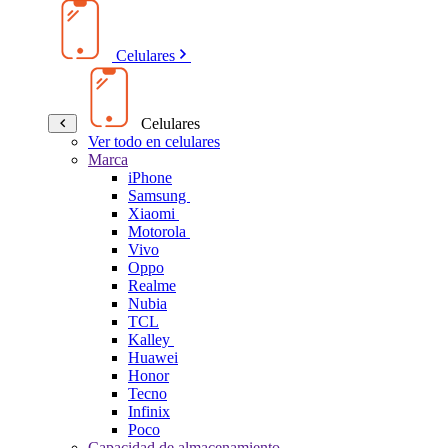
Celulares
Celulares
Ver todo en celulares
Marca
iPhone
Samsung
Xiaomi
Motorola
Vivo
Oppo
Realme
Nubia
TCL
Kalley
Huawei
Honor
Tecno
Infinix
Poco
Capacidad de almacenamiento