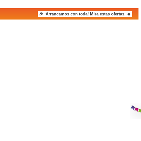
🎉 ¡Arrancamos con toda! Mira estas ofertas. 🔥