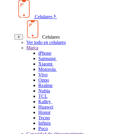
Celulares
Celulares
Ver todo en celulares
Marca
iPhone
Samsung
Xiaomi
Motorola
Vivo
Oppo
Realme
Nubia
TCL
Kalley
Huawei
Honor
Tecno
Infinix
Poco
Capacidad de almacenamiento