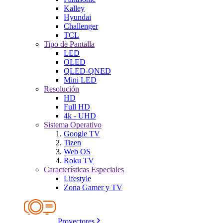
Kalley
Hyundai
Challenger
TCL
Tipo de Pantalla
LED
OLED
QLED-QNED
Mini LED
Resolución
HD
Full HD
4k - UHD
Sistema Operativo
Google TV
Tizen
Web OS
Roku TV
Características Especiales
Lifestyle
Zona Gamer y TV
Proyectores