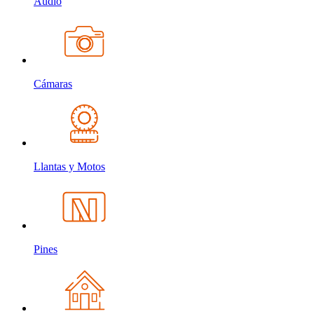
Audio
Cámaras
Llantas y Motos
Pines