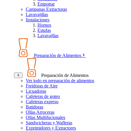
Empotrar
Campanas Extractoras
Lavavajillas
Instalaciones
Hornos
Estufas
Lavavajllas
Preparación de Alimentos
Preparación de Alimentos
Ver todo en preparación de alimentos
Freidoras de Aire
Licuadoras
Cafeteras de goteo
Cafeteras expreso
Batidoras
Ollas Arroceras
Ollas Multifucionales
Sandwicheras y Wafleras
Exprimidores y Extractores