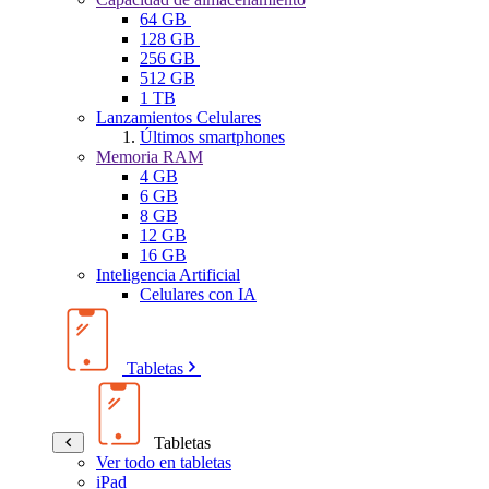
64 GB
128 GB
256 GB
512 GB
1 TB
Lanzamientos Celulares
Últimos smartphones
Memoria RAM
4 GB
6 GB
8 GB
12 GB
16 GB
Inteligencia Artificial
Celulares con IA
Tabletas
Tabletas
Ver todo en tabletas
iPad