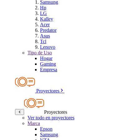
Samsung
Hp
LG
Kalley
Acer
Predator
Asus
Tcl
Lenovo
Tipo de Uso
Hogar
Gaming
Empresa
Proyectores
Proyectores
Ver todo en proyectores
Marca
Epson
Samsung