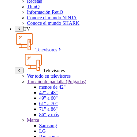
Recetas
ThinQ
Información RetiQ
Conoce el mundo NINJA
Conoce el mundo SHARK
TV
Televisores
Televisores
Ver todo en televisores
Tamaño de pantalla (Pulgadas)
menos de 42"
42" a 48"
49" a 60"
61" a 70"
71" a 86"
86" y más
Marca
Samsung
LG
Panasonic