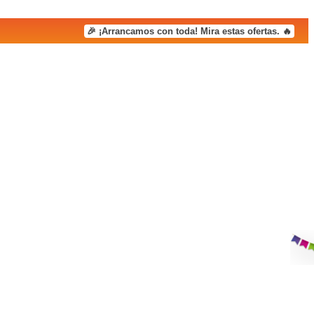
🎉 ¡Arrancamos con toda! Mira estas ofertas. 🔥