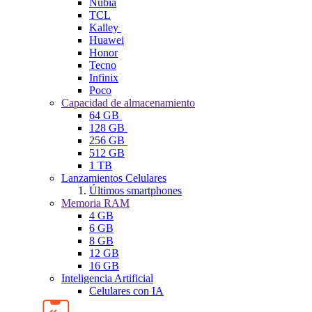
Nubia
TCL
Kalley
Huawei
Honor
Tecno
Infinix
Poco
Capacidad de almacenamiento
64 GB
128 GB
256 GB
512 GB
1 TB
Lanzamientos Celulares
Últimos smartphones
Memoria RAM
4 GB
6 GB
8 GB
12 GB
16 GB
Inteligencia Artificial
Celulares con IA