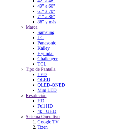
42" a 48"
49" a 60"
61" a 70"
71" a 86"
86" y más
Marca
Samsung
LG
Panasonic
Kalley
Hyundai
Challenger
TCL
Tipo de Pantalla
LED
OLED
QLED-QNED
Mini LED
Resolución
HD
Full HD
4k - UHD
Sistema Operativo
Google TV
Tizen