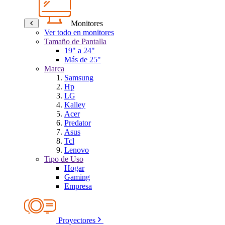
Monitores
Ver todo en monitores
Tamaño de Pantalla
19" a 24"
Más de 25"
Marca
Samsung
Hp
LG
Kalley
Acer
Predator
Asus
Tcl
Lenovo
Tipo de Uso
Hogar
Gaming
Empresa
Proyectores