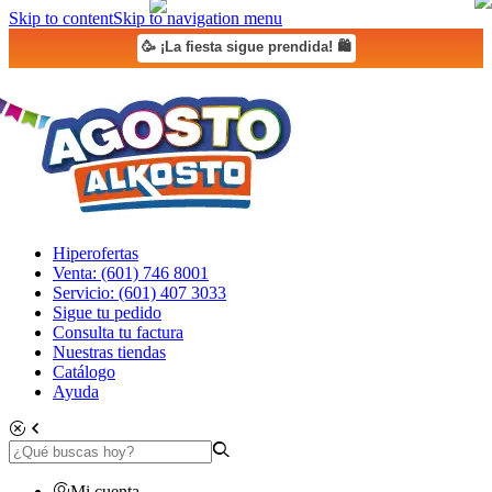
Skip to content
Skip to navigation menu
🥳 ¡La fiesta sigue prendida! 🛍️
Hiperofertas
Venta: (601) 746 8001
Servicio: (601) 407 3033
Sigue tu pedido
Consulta tu factura
Nuestras tiendas
Catálogo
Ayuda
Mi cuenta