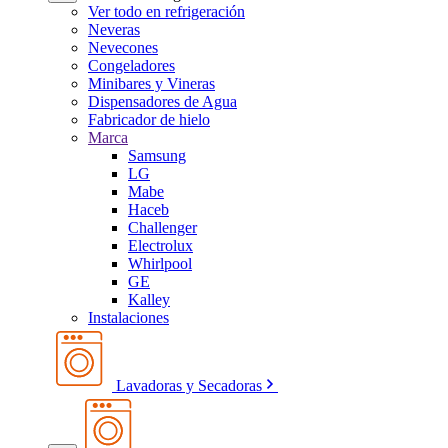
Ver todo en refrigeración
Neveras
Nevecones
Congeladores
Minibares y Vineras
Dispensadores de Agua
Fabricador de hielo
Marca
Samsung
LG
Mabe
Haceb
Challenger
Electrolux
Whirlpool
GE
Kalley
Instalaciones
Lavadoras y Secadoras