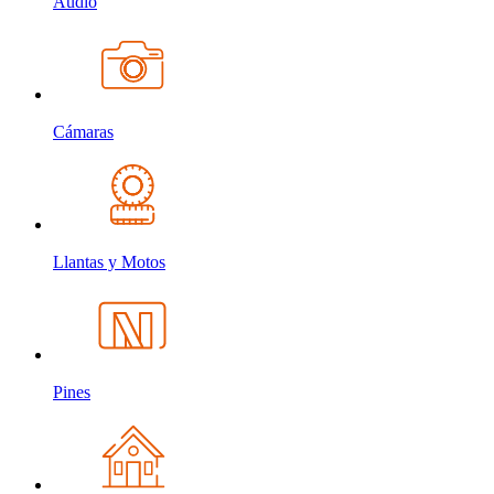
Audio
Cámaras
Llantas y Motos
Pines