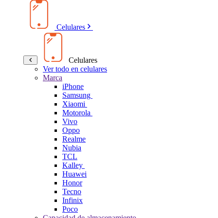
Celulares
Celulares
Ver todo en celulares
Marca
iPhone
Samsung
Xiaomi
Motorola
Vivo
Oppo
Realme
Nubia
TCL
Kalley
Huawei
Honor
Tecno
Infinix
Poco
Capacidad de almacenamiento