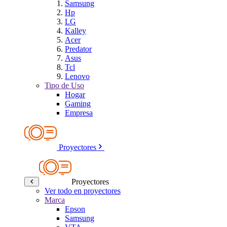
Samsung
Hp
LG
Kalley
Acer
Predator
Asus
Tcl
Lenovo
Tipo de Uso
Hogar
Gaming
Empresa
Proyectores
Proyectores
Ver todo en proyectores
Marca
Epson
Samsung