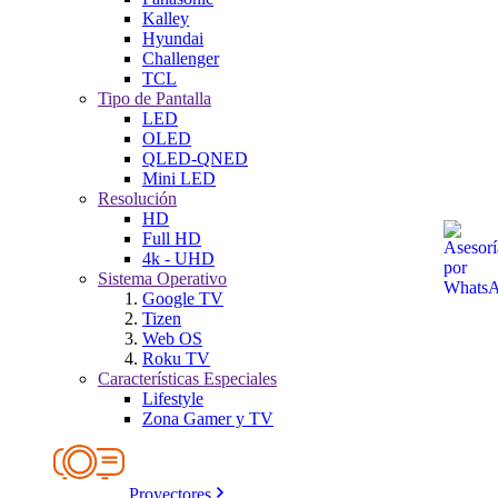
Kalley
Hyundai
Challenger
TCL
Tipo de Pantalla
LED
OLED
QLED-QNED
Mini LED
Resolución
HD
Full HD
4k - UHD
Sistema Operativo
Google TV
Tizen
Web OS
Roku TV
Características Especiales
Lifestyle
Zona Gamer y TV
Proyectores