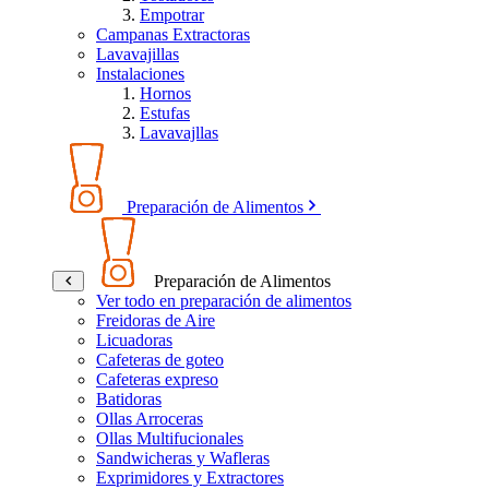
Empotrar
Campanas Extractoras
Lavavajillas
Instalaciones
Hornos
Estufas
Lavavajllas
Preparación de Alimentos
Preparación de Alimentos
Ver todo en preparación de alimentos
Freidoras de Aire
Licuadoras
Cafeteras de goteo
Cafeteras expreso
Batidoras
Ollas Arroceras
Ollas Multifucionales
Sandwicheras y Wafleras
Exprimidores y Extractores