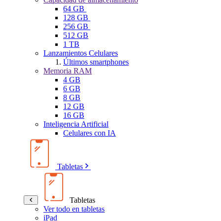
64 GB
128 GB
256 GB
512 GB
1 TB
Lanzamientos Celulares
Últimos smartphones
Memoria RAM
4 GB
6 GB
8 GB
12 GB
16 GB
Inteligencia Artificial
Celulares con IA
Tabletas
Tabletas
Ver todo en tabletas
iPad