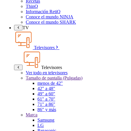
Recetas
ThinQ
Información RetiQ
Conoce el mundo NINJA
Conoce el mundo SHARK
TV
Televisores
Televisores
Ver todo en televisores
Tamaño de pantalla (Pulgadas)
menos de 42"
42" a 48"
49" a 60"
61" a 70"
71" a 86"
86" y más
Marca
Samsung
LG
Panasonic