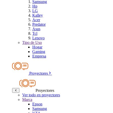
Samsung
Hp
LG
Kalley
Acer
Predator
Asus
Tcl
Lenovo
Tipo de Uso
Hogar
Gaming
Empresa
Proyectores
Proyectores
Ver todo en proyectores
Marca
Epson
Samsung