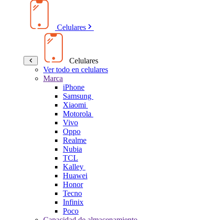
Celulares
Celulares
Ver todo en celulares
Marca
iPhone
Samsung
Xiaomi
Motorola
Vivo
Oppo
Realme
Nubia
TCL
Kalley
Huawei
Honor
Tecno
Infinix
Poco
Capacidad de almacenamiento