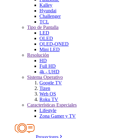
Kalley
Hyundai
Challenger
TCL
Tipo de Pantalla
LED
OLED
QLED-QNED
Mini LED
Resolución
HD
Full HD
4k - UHD
Sistema Operativo
Google TV
Tizen
Web OS
Roku TV
Características Especiales
Lifestyle
Zona Gamer y TV
Proyectores