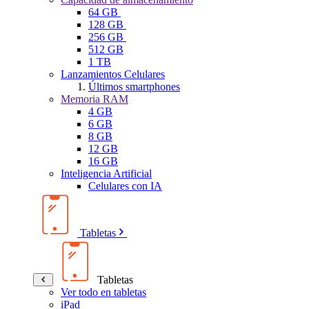
64 GB
128 GB
256 GB
512 GB
1 TB
Lanzamientos Celulares
Últimos smartphones
Memoria RAM
4 GB
6 GB
8 GB
12 GB
16 GB
Inteligencia Artificial
Celulares con IA
Tabletas
Tabletas
Ver todo en tabletas
iPad