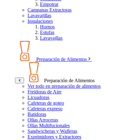
Empotrar
Campanas Extractoras
Lavavajillas
Instalaciones
Hornos
Estufas
Lavavajllas
Preparación de Alimentos
Preparación de Alimentos
Ver todo en preparación de alimentos
Freidoras de Aire
Licuadoras
Cafeteras de goteo
Cafeteras expreso
Batidoras
Ollas Arroceras
Ollas Multifucionales
Sandwicheras y Wafleras
Exprimidores y Extractores