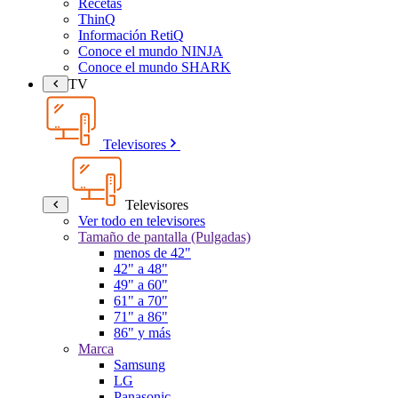
Recetas
ThinQ
Información RetiQ
Conoce el mundo NINJA
Conoce el mundo SHARK
TV
Televisores
Televisores
Ver todo en televisores
Tamaño de pantalla (Pulgadas)
menos de 42"
42" a 48"
49" a 60"
61" a 70"
71" a 86"
86" y más
Marca
Samsung
LG
Panasonic