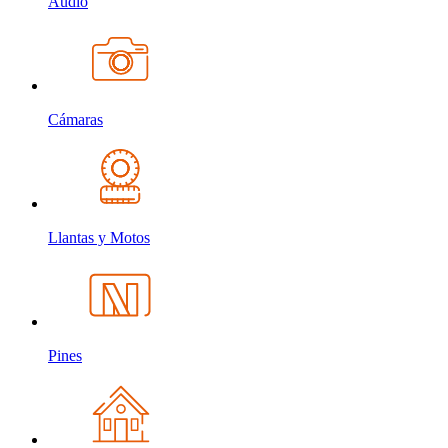
Audio
Cámaras
Llantas y Motos
Pines