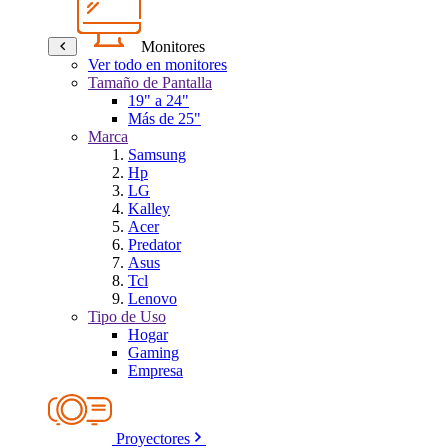
Monitores
Ver todo en monitores
Tamaño de Pantalla
19" a 24"
Más de 25"
Marca
Samsung
Hp
LG
Kalley
Acer
Predator
Asus
Tcl
Lenovo
Tipo de Uso
Hogar
Gaming
Empresa
Proyectores