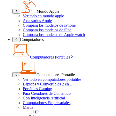
Mundo Apple
Calle
Cascos
Gova
Ver todo en mundo apple
Semiautomática
Guantes
MQI+SPORT
Accesorios Apple
Compara los modelos de iPhone
Automática
Chaquetas
NQI GTS
Compara los modelos de iPad
Karguero
Ropa
Compara los modelos de Apple watch
Computadores
Botas
Computadores Portátiles
Computadores Portátiles
Ver todo en computadores portátiles
Laptops y Convertibles 2 en 1
Portátiles Gaming
Para Creadores de Contenido
Con Inteligencia Artificial
Computadores Empresariales
Marca
HP