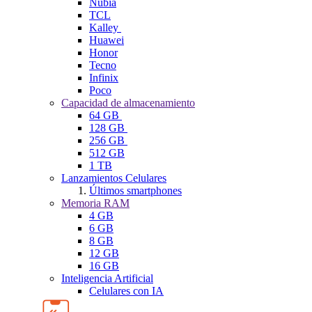
Nubia
TCL
Kalley
Huawei
Honor
Tecno
Infinix
Poco
Capacidad de almacenamiento
64 GB
128 GB
256 GB
512 GB
1 TB
Lanzamientos Celulares
Últimos smartphones
Memoria RAM
4 GB
6 GB
8 GB
12 GB
16 GB
Inteligencia Artificial
Celulares con IA