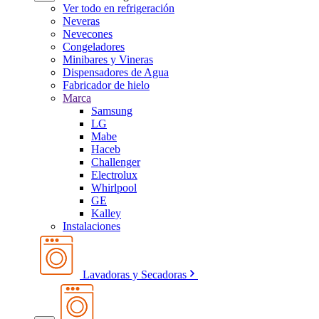
Ver todo en refrigeración
Neveras
Nevecones
Congeladores
Minibares y Vineras
Dispensadores de Agua
Fabricador de hielo
Marca
Samsung
LG
Mabe
Haceb
Challenger
Electrolux
Whirlpool
GE
Kalley
Instalaciones
Lavadoras y Secadoras