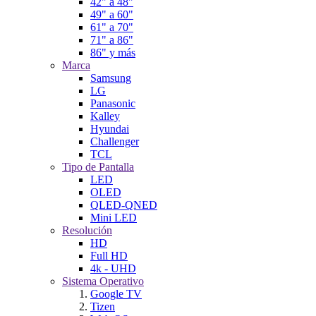
42" a 48"
49" a 60"
61" a 70"
71" a 86"
86" y más
Marca
Samsung
LG
Panasonic
Kalley
Hyundai
Challenger
TCL
Tipo de Pantalla
LED
OLED
QLED-QNED
Mini LED
Resolución
HD
Full HD
4k - UHD
Sistema Operativo
Google TV
Tizen