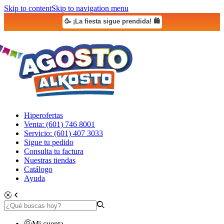
Skip to content
Skip to navigation menu
🥳 ¡La fiesta sigue prendida! 🛍️
Hiperofertas
Venta: (601) 746 8001
Servicio: (601) 407 3033
Sigue tu pedido
Consulta tu factura
Nuestras tiendas
Catálogo
Ayuda
Mi cuenta