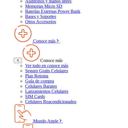
Audífonos y manos libres
Memorias Micro SD
Baterías Externas Power Bank
Bases y Soportes
Otros Accesorios
Conoce más
Conoce más
Ver todo en conoce más
Seguro Gratis Celulares
Plan Retoma
Guía de compra
Celulares Baratos
Lanzamientos Celulares
SIM Cards
Celulares Reacondicionados
Motos AKT
Accesorios Moto
Accesorios Moto
Mundo Apple