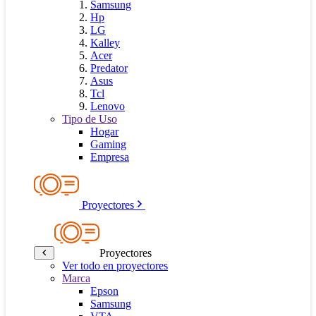
Samsung
Hp
LG
Kalley
Acer
Predator
Asus
Tcl
Lenovo
Tipo de Uso
Hogar
Gaming
Empresa
Proyectores
Proyectores
Ver todo en proyectores
Marca
Epson
Samsung