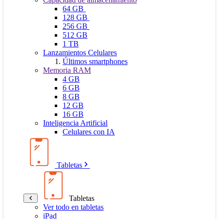
64 GB
128 GB
256 GB
512 GB
1 TB
Lanzamientos Celulares
Últimos smartphones
Memoria RAM
4 GB
6 GB
8 GB
12 GB
16 GB
Inteligencia Artificial
Celulares con IA
Tabletas
Tabletas
Ver todo en tabletas
iPad