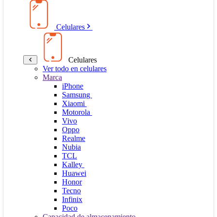
Celulares
Celulares
Ver todo en celulares
Marca
iPhone
Samsung
Xiaomi
Motorola
Vivo
Oppo
Realme
Nubia
TCL
Kalley
Huawei
Honor
Tecno
Infinix
Poco
Capacidad de almacenamiento