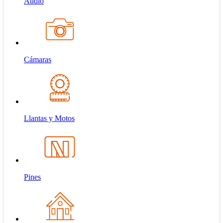
Audio
Cámaras
Llantas y Motos
Pines