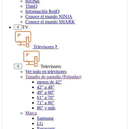
Recetas
ThinQ
Información RetiQ
Conoce el mundo NINJA
Conoce el mundo SHARK
TV
Televisores
Televisores
Ver todo en televisores
Tamaño de pantalla (Pulgadas)
menos de 42"
42" a 48"
49" a 60"
61" a 70"
71" a 86"
86" y más
Marca
Samsung
LG
Panasonic