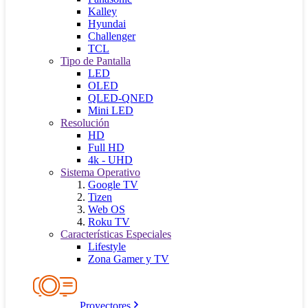
Kalley
Hyundai
Challenger
TCL
Tipo de Pantalla
LED
OLED
QLED-QNED
Mini LED
Resolución
HD
Full HD
4k - UHD
Sistema Operativo
Google TV
Tizen
Web OS
Roku TV
Características Especiales
Lifestyle
Zona Gamer y TV
Proyectores