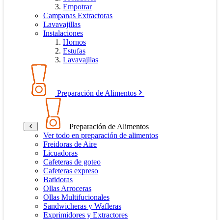
Empotrar
Campanas Extractoras
Lavavajillas
Instalaciones
Hornos
Estufas
Lavavajllas
Preparación de Alimentos
Preparación de Alimentos
Ver todo en preparación de alimentos
Freidoras de Aire
Licuadoras
Cafeteras de goteo
Cafeteras expreso
Batidoras
Ollas Arroceras
Ollas Multifucionales
Sandwicheras y Wafleras
Exprimidores y Extractores