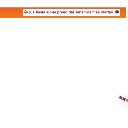
🥳 ¡La fiesta sigue prendida! Tenemos más ofertas. 🛍️