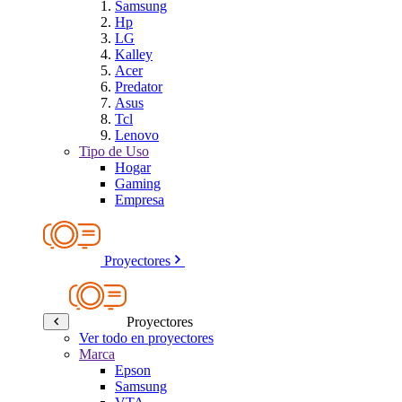
Samsung
Hp
LG
Kalley
Acer
Predator
Asus
Tcl
Lenovo
Tipo de Uso
Hogar
Gaming
Empresa
Proyectores
Proyectores
Ver todo en proyectores
Marca
Epson
Samsung