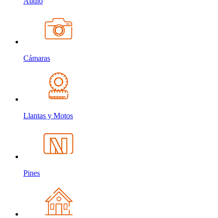
Audio
Cámaras
Llantas y Motos
Pines