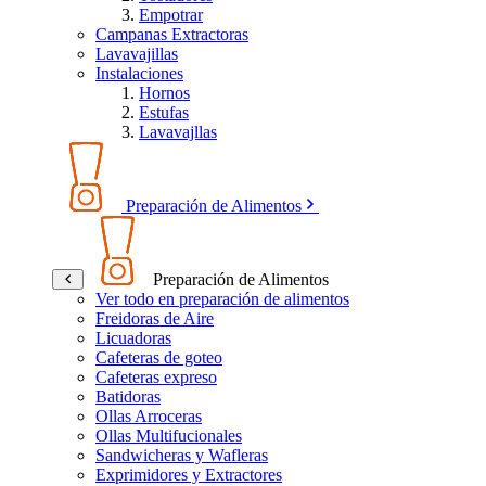
Empotrar
Campanas Extractoras
Lavavajillas
Instalaciones
Hornos
Estufas
Lavavajllas
Preparación de Alimentos
Preparación de Alimentos
Ver todo en preparación de alimentos
Freidoras de Aire
Licuadoras
Cafeteras de goteo
Cafeteras expreso
Batidoras
Ollas Arroceras
Ollas Multifucionales
Sandwicheras y Wafleras
Exprimidores y Extractores