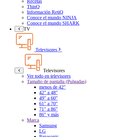
Recetas
ThinQ
Información RetiQ
Conoce el mundo NINJA
Conoce el mundo SHARK
TV
Televisores
Televisores
Ver todo en televisores
Tamaño de pantalla (Pulgadas)
menos de 42"
42" a 48"
49" a 60"
61" a 70"
71" a 86"
86" y más
Marca
Samsung
LG
Panasonic