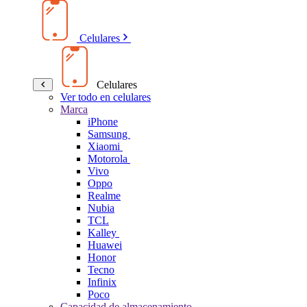
Celulares
Celulares
Ver todo en celulares
Marca
iPhone
Samsung
Xiaomi
Motorola
Vivo
Oppo
Realme
Nubia
TCL
Kalley
Huawei
Honor
Tecno
Infinix
Poco
Capacidad de almacenamiento