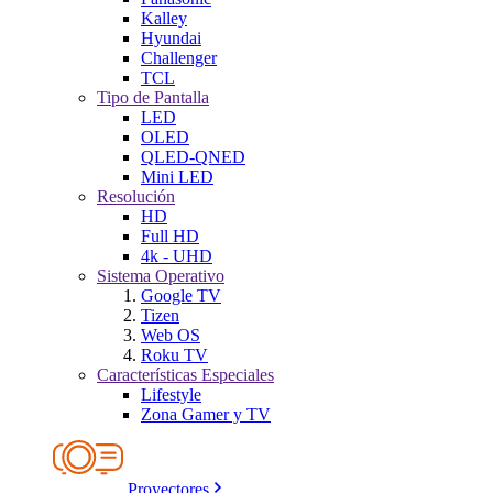
Kalley
Hyundai
Challenger
TCL
Tipo de Pantalla
LED
OLED
QLED-QNED
Mini LED
Resolución
HD
Full HD
4k - UHD
Sistema Operativo
Google TV
Tizen
Web OS
Roku TV
Características Especiales
Lifestyle
Zona Gamer y TV
Proyectores