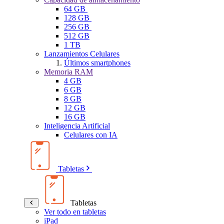
64 GB
128 GB
256 GB
512 GB
1 TB
Lanzamientos Celulares
Últimos smartphones
Memoria RAM
4 GB
6 GB
8 GB
12 GB
16 GB
Inteligencia Artificial
Celulares con IA
Tabletas
Tabletas
Ver todo en tabletas
iPad