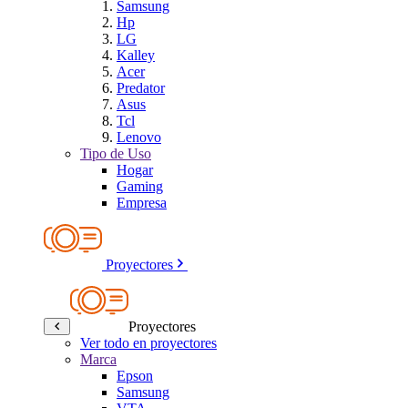
Samsung
Hp
LG
Kalley
Acer
Predator
Asus
Tcl
Lenovo
Tipo de Uso
Hogar
Gaming
Empresa
Proyectores
Proyectores
Ver todo en proyectores
Marca
Epson
Samsung