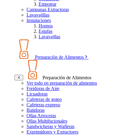
Empotrar
Campanas Extractoras
Lavavajillas
Instalaciones
Hornos
Estufas
Lavavajllas
Preparación de Alimentos
Preparación de Alimentos
Ver todo en preparación de alimentos
Freidoras de Aire
Licuadoras
Cafeteras de goteo
Cafeteras expreso
Batidoras
Ollas Arroceras
Ollas Multifucionales
Sandwicheras y Wafleras
Exprimidores y Extractores