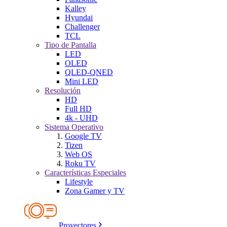
Kalley
Hyundai
Challenger
TCL
Tipo de Pantalla
LED
OLED
QLED-QNED
Mini LED
Resolución
HD
Full HD
4k - UHD
Sistema Operativo
Google TV
Tizen
Web OS
Roku TV
Características Especiales
Lifestyle
Zona Gamer y TV
Proyectores