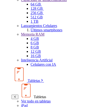
64 GB
128 GB
256 GB
512 GB
1 TB
Lanzamientos Celulares
Últimos smartphones
Memoria RAM
4 GB
6 GB
8 GB
12 GB
16 GB
Inteligencia Artificial
Celulares con IA
Tabletas
Tabletas
Ver todo en tabletas
iPad