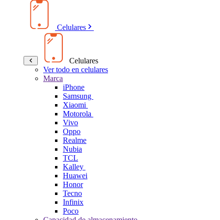
Celulares
Celulares
Ver todo en celulares
Marca
iPhone
Samsung
Xiaomi
Motorola
Vivo
Oppo
Realme
Nubia
TCL
Kalley
Huawei
Honor
Tecno
Infinix
Poco
Capacidad de almacenamiento