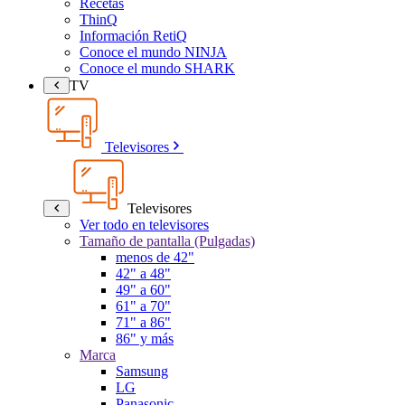
Recetas
ThinQ
Información RetiQ
Conoce el mundo NINJA
Conoce el mundo SHARK
TV
Televisores
Televisores
Ver todo en televisores
Tamaño de pantalla (Pulgadas)
menos de 42"
42" a 48"
49" a 60"
61" a 70"
71" a 86"
86" y más
Marca
Samsung
LG
Panasonic