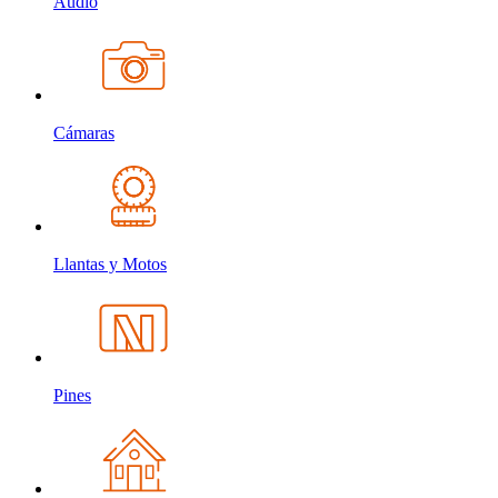
Audio
Cámaras
Llantas y Motos
Pines