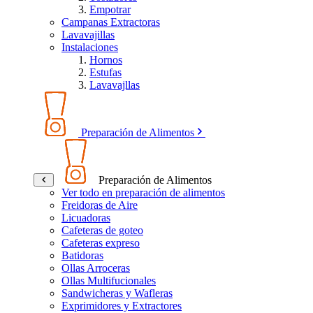
Empotrar
Campanas Extractoras
Lavavajillas
Instalaciones
Hornos
Estufas
Lavavajllas
Preparación de Alimentos
Preparación de Alimentos
Ver todo en preparación de alimentos
Freidoras de Aire
Licuadoras
Cafeteras de goteo
Cafeteras expreso
Batidoras
Ollas Arroceras
Ollas Multifucionales
Sandwicheras y Wafleras
Exprimidores y Extractores