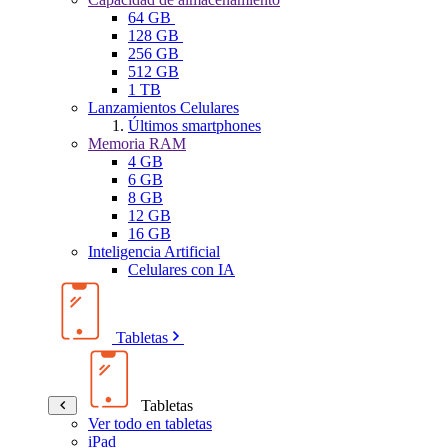
64 GB
128 GB
256 GB
512 GB
1 TB
Lanzamientos Celulares
Últimos smartphones
Memoria RAM
4 GB
6 GB
8 GB
12 GB
16 GB
Inteligencia Artificial
Celulares con IA
Tabletas
Tabletas
Ver todo en tabletas
iPad