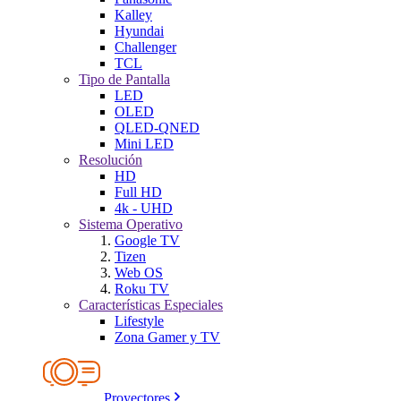
Kalley
Hyundai
Challenger
TCL
Tipo de Pantalla
LED
OLED
QLED-QNED
Mini LED
Resolución
HD
Full HD
4k - UHD
Sistema Operativo
Google TV
Tizen
Web OS
Roku TV
Características Especiales
Lifestyle
Zona Gamer y TV
Proyectores