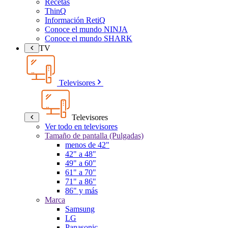
Recetas
ThinQ
Información RetiQ
Conoce el mundo NINJA
Conoce el mundo SHARK
TV
Televisores
Televisores
Ver todo en televisores
Tamaño de pantalla (Pulgadas)
menos de 42"
42" a 48"
49" a 60"
61" a 70"
71" a 86"
86" y más
Marca
Samsung
LG
Panasonic