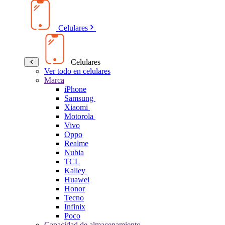
Celulares
Celulares
Ver todo en celulares
Marca
iPhone
Samsung
Xiaomi
Motorola
Vivo
Oppo
Realme
Nubia
TCL
Kalley
Huawei
Honor
Tecno
Infinix
Poco
Capacidad de almacenamiento