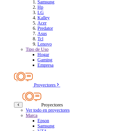
Samsung
Hp
LG
Kalley
Acer
Predator
Asus
Tcl
Lenovo
Tipo de Uso
Hogar
Gaming
Empresa
Proyectores
Proyectores
Ver todo en proyectores
Marca
Epson
Samsung