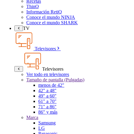
Recetas
ThinQ
Información RetiQ
Conoce el mundo NINJA
Conoce el mundo SHARK
TV
Televisores
Televisores
Ver todo en televisores
Tamaño de pantalla (Pulgadas)
menos de 42"
42" a 48"
49" a 60"
61" a 70"
71" a 86"
86" y más
Marca
Samsung
LG
Panasonic