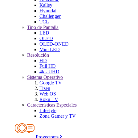
Kalley
Hyundai
Challenger
TCL
Tipo de Pantalla
LED
OLED
QLED-QNED
Mini LED
Resolución
HD
Full HD
4k - UHD
Sistema Operativo
Google TV
Tizen
Web OS
Roku TV
Características Especiales
Lifestyle
Zona Gamer y TV
Proyectores