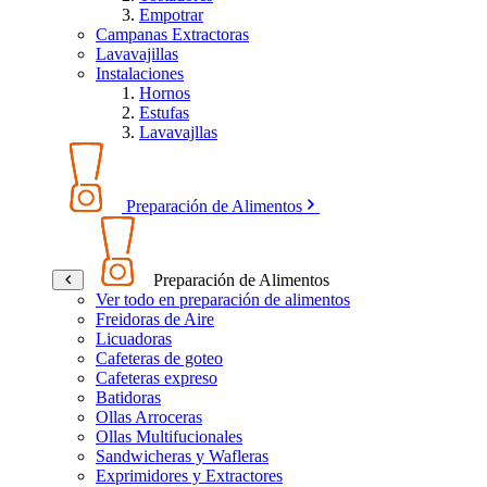
Empotrar
Campanas Extractoras
Lavavajillas
Instalaciones
Hornos
Estufas
Lavavajllas
Preparación de Alimentos
Preparación de Alimentos
Ver todo en preparación de alimentos
Freidoras de Aire
Licuadoras
Cafeteras de goteo
Cafeteras expreso
Batidoras
Ollas Arroceras
Ollas Multifucionales
Sandwicheras y Wafleras
Exprimidores y Extractores