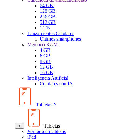
64 GB
128 GB
256 GB
512 GB
1 TB
Lanzamientos Celulares
Últimos smartphones
Memoria RAM
4 GB
6 GB
8 GB
12 GB
16 GB
Inteligencia Artificial
Celulares con IA
Tabletas
Tabletas
Ver todo en tabletas
iPad