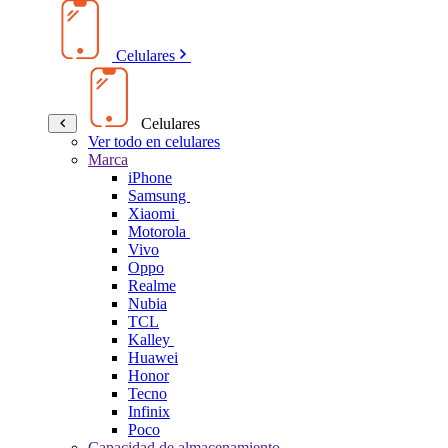
Celulares
Celulares
Ver todo en celulares
Marca
iPhone
Samsung
Xiaomi
Motorola
Vivo
Oppo
Realme
Nubia
TCL
Kalley
Huawei
Honor
Tecno
Infinix
Poco
Capacidad de almacenamiento