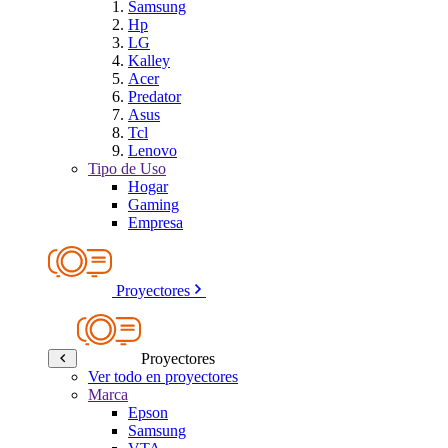
Samsung
Hp
LG
Kalley
Acer
Predator
Asus
Tcl
Lenovo
Tipo de Uso
Hogar
Gaming
Empresa
Proyectores
Proyectores
Ver todo en proyectores
Marca
Epson
Samsung