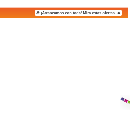
🎉 ¡Arrancamos con toda! Mira estas ofertas. 🔥