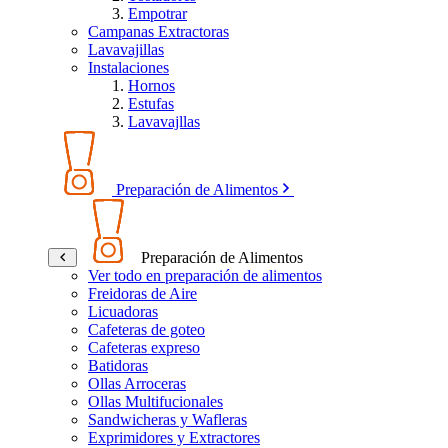
Empotrar
Campanas Extractoras
Lavavajillas
Instalaciones
Hornos
Estufas
Lavavajllas
Preparación de Alimentos
Preparación de Alimentos
Ver todo en preparación de alimentos
Freidoras de Aire
Licuadoras
Cafeteras de goteo
Cafeteras expreso
Batidoras
Ollas Arroceras
Ollas Multifucionales
Sandwicheras y Wafleras
Exprimidores y Extractores