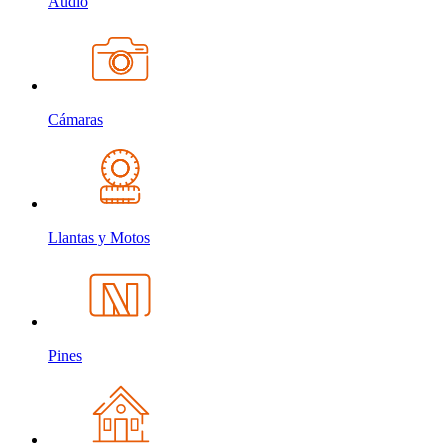
Audio
Cámaras
Llantas y Motos
Pines