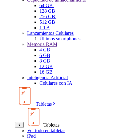
64 GB
128 GB
256 GB
512 GB
1 TB
Lanzamientos Celulares
Últimos smartphones
Memoria RAM
4 GB
6 GB
8 GB
12 GB
16 GB
Inteligencia Artificial
Celulares con IA
Tabletas
Tabletas
Ver todo en tabletas
iPad