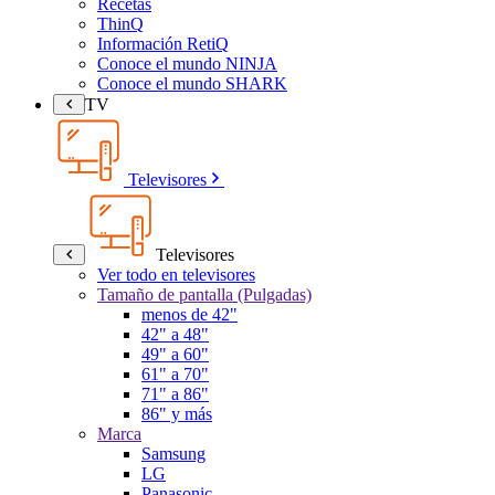
Recetas
ThinQ
Información RetiQ
Conoce el mundo NINJA
Conoce el mundo SHARK
TV
Televisores
Televisores
Ver todo en televisores
Tamaño de pantalla (Pulgadas)
menos de 42"
42" a 48"
49" a 60"
61" a 70"
71" a 86"
86" y más
Marca
Samsung
LG
Panasonic