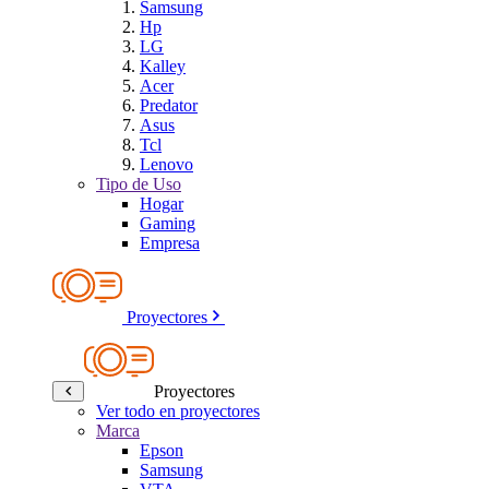
Samsung
Hp
LG
Kalley
Acer
Predator
Asus
Tcl
Lenovo
Tipo de Uso
Hogar
Gaming
Empresa
Proyectores
Proyectores
Ver todo en proyectores
Marca
Epson
Samsung