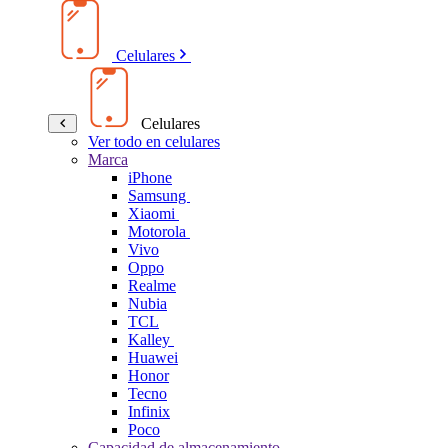
Celulares
Celulares
Ver todo en celulares
Marca
iPhone
Samsung
Xiaomi
Motorola
Vivo
Oppo
Realme
Nubia
TCL
Kalley
Huawei
Honor
Tecno
Infinix
Poco
Capacidad de almacenamiento