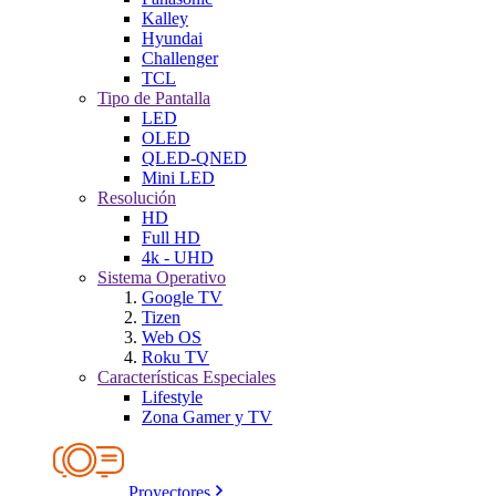
Kalley
Hyundai
Challenger
TCL
Tipo de Pantalla
LED
OLED
QLED-QNED
Mini LED
Resolución
HD
Full HD
4k - UHD
Sistema Operativo
Google TV
Tizen
Web OS
Roku TV
Características Especiales
Lifestyle
Zona Gamer y TV
Proyectores