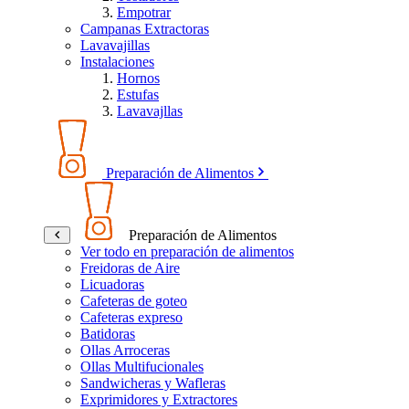
Empotrar
Campanas Extractoras
Lavavajillas
Instalaciones
Hornos
Estufas
Lavavajllas
Preparación de Alimentos
Preparación de Alimentos
Ver todo en preparación de alimentos
Freidoras de Aire
Licuadoras
Cafeteras de goteo
Cafeteras expreso
Batidoras
Ollas Arroceras
Ollas Multifucionales
Sandwicheras y Wafleras
Exprimidores y Extractores