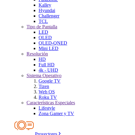
Kalley
Hyundai
Challenger
TCL
Tipo de Pantalla
LED
OLED
QLED-QNED
Mini LED
Resolución
HD
Full HD
4k - UHD
Sistema Operativo
Google TV
Tizen
Web OS
Roku TV
Características Especiales
Lifestyle
Zona Gamer y TV
Proyectores