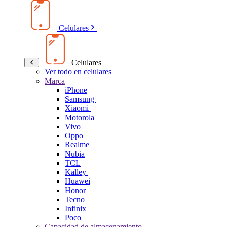
Celulares
Celulares
Ver todo en celulares
Marca
iPhone
Samsung
Xiaomi
Motorola
Vivo
Oppo
Realme
Nubia
TCL
Kalley
Huawei
Honor
Tecno
Infinix
Poco
Capacidad de almacenamiento