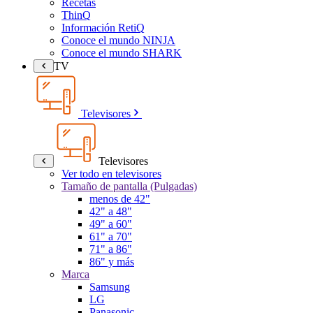
Recetas
ThinQ
Información RetiQ
Conoce el mundo NINJA
Conoce el mundo SHARK
TV
Televisores
Televisores
Ver todo en televisores
Tamaño de pantalla (Pulgadas)
menos de 42"
42" a 48"
49" a 60"
61" a 70"
71" a 86"
86" y más
Marca
Samsung
LG
Panasonic