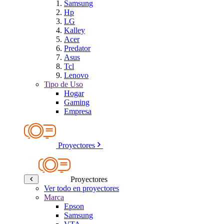
Samsung
Hp
LG
Kalley
Acer
Predator
Asus
Tcl
Lenovo
Tipo de Uso
Hogar
Gaming
Empresa
Proyectores
Proyectores
Ver todo en proyectores
Marca
Epson
Samsung