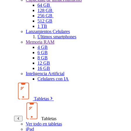
64 GB
128 GB
256 GB
512 GB
1 TB
Lanzamientos Celulares
Últimos smartphones
Memoria RAM
4 GB
6 GB
8 GB
12 GB
16 GB
Inteligencia Artificial
Celulares con IA
Tabletas
Tabletas
Ver todo en tabletas
iPad