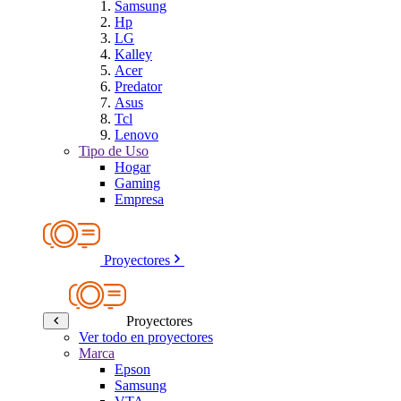
Samsung
Hp
LG
Kalley
Acer
Predator
Asus
Tcl
Lenovo
Tipo de Uso
Hogar
Gaming
Empresa
Proyectores
Proyectores
Ver todo en proyectores
Marca
Epson
Samsung