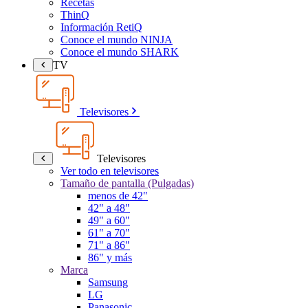
Recetas
ThinQ
Información RetiQ
Conoce el mundo NINJA
Conoce el mundo SHARK
TV
Televisores
Televisores
Ver todo en televisores
Tamaño de pantalla (Pulgadas)
menos de 42"
42" a 48"
49" a 60"
61" a 70"
71" a 86"
86" y más
Marca
Samsung
LG
Panasonic