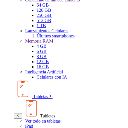
64 GB
128 GB
256 GB
512 GB
1 TB
Lanzamientos Celulares
Últimos smartphones
Memoria RAM
4 GB
6 GB
8 GB
12 GB
16 GB
Inteligencia Artificial
Celulares con IA
Tabletas
Tabletas
Ver todo en tabletas
iPad