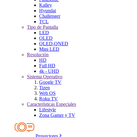
Kalley
Hyundai
Challenger
TCL
Tipo de Pantalla
LED
OLED
QLED-QNED
Mini LED
Resolución
HD
Full HD
4k - UHD
Sistema Operativo
Google TV
Tizen
Web OS
Roku TV
Características Especiales
Lifestyle
Zona Gamer y TV
Proyectores