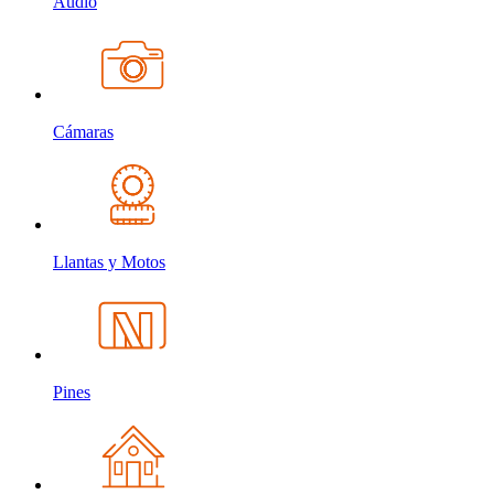
Audio
Cámaras
Llantas y Motos
Pines