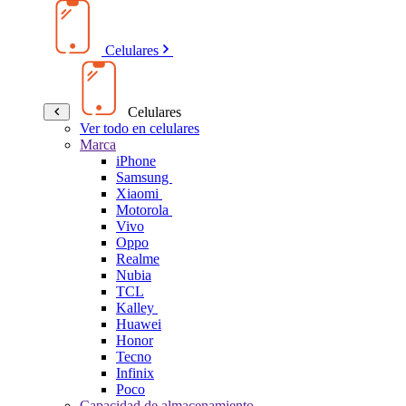
Celulares
Celulares
Ver todo en celulares
Marca
iPhone
Samsung
Xiaomi
Motorola
Vivo
Oppo
Realme
Nubia
TCL
Kalley
Huawei
Honor
Tecno
Infinix
Poco
Capacidad de almacenamiento