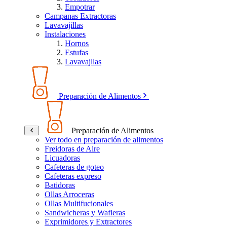
Empotrar
Campanas Extractoras
Lavavajillas
Instalaciones
Hornos
Estufas
Lavavajllas
Preparación de Alimentos
Preparación de Alimentos
Ver todo en preparación de alimentos
Freidoras de Aire
Licuadoras
Cafeteras de goteo
Cafeteras expreso
Batidoras
Ollas Arroceras
Ollas Multifucionales
Sandwicheras y Wafleras
Exprimidores y Extractores