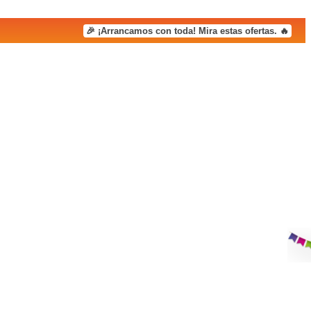
🎉 ¡Arrancamos con toda! Mira estas ofertas. 🔥