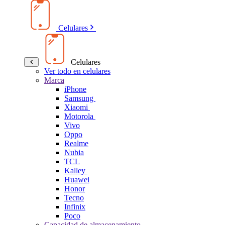
Celulares
Celulares
Ver todo en celulares
Marca
iPhone
Samsung
Xiaomi
Motorola
Vivo
Oppo
Realme
Nubia
TCL
Kalley
Huawei
Honor
Tecno
Infinix
Poco
Capacidad de almacenamiento