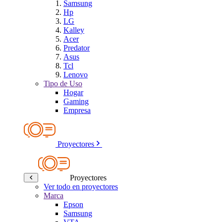
Samsung
Hp
LG
Kalley
Acer
Predator
Asus
Tcl
Lenovo
Tipo de Uso
Hogar
Gaming
Empresa
Proyectores
Proyectores
Ver todo en proyectores
Marca
Epson
Samsung