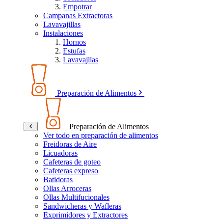
Empotrar
Campanas Extractoras
Lavavajillas
Instalaciones
Hornos
Estufas
Lavavajllas
Preparación de Alimentos
Preparación de Alimentos
Ver todo en preparación de alimentos
Freidoras de Aire
Licuadoras
Cafeteras de goteo
Cafeteras expreso
Batidoras
Ollas Arroceras
Ollas Multifucionales
Sandwicheras y Wafleras
Exprimidores y Extractores