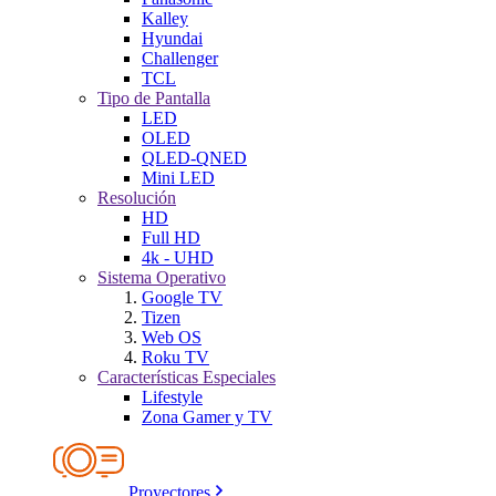
Kalley
Hyundai
Challenger
TCL
Tipo de Pantalla
LED
OLED
QLED-QNED
Mini LED
Resolución
HD
Full HD
4k - UHD
Sistema Operativo
Google TV
Tizen
Web OS
Roku TV
Características Especiales
Lifestyle
Zona Gamer y TV
Proyectores