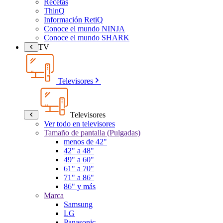
Recetas
ThinQ
Información RetiQ
Conoce el mundo NINJA
Conoce el mundo SHARK
TV
Televisores
Televisores
Ver todo en televisores
Tamaño de pantalla (Pulgadas)
menos de 42"
42" a 48"
49" a 60"
61" a 70"
71" a 86"
86" y más
Marca
Samsung
LG
Panasonic