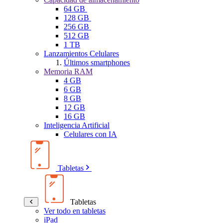
64 GB
128 GB
256 GB
512 GB
1 TB
Lanzamientos Celulares
Últimos smartphones
Memoria RAM
4 GB
6 GB
8 GB
12 GB
16 GB
Inteligencia Artificial
Celulares con IA
Tabletas
Tabletas
Ver todo en tabletas
iPad