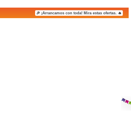
🎉 ¡Arrancamos con toda! Mira estas ofertas. 🔥