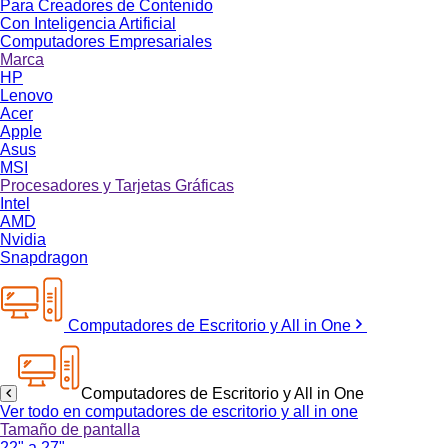
Para Creadores de Contenido
Con Inteligencia Artificial
Computadores Empresariales
Marca
HP
Lenovo
Acer
Apple
Asus
MSI
Procesadores y Tarjetas Gráficas
Intel
AMD
Nvidia
Snapdragon
Computadores de Escritorio y All in One
Computadores de Escritorio y All in One
Ver todo en computadores de escritorio y all in one
Tamaño de pantalla
22" a 27"