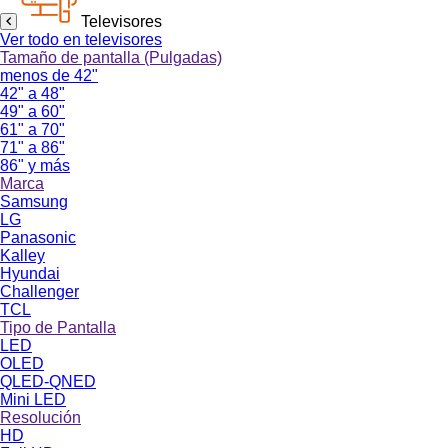
Televisores
Ver todo en televisores
Tamaño de pantalla (Pulgadas)
menos de 42"
42" a 48"
49" a 60"
61" a 70"
71" a 86"
86" y más
Marca
Samsung
LG
Panasonic
Kalley
Hyundai
Challenger
TCL
Tipo de Pantalla
LED
OLED
QLED-QNED
Mini LED
Resolución
HD