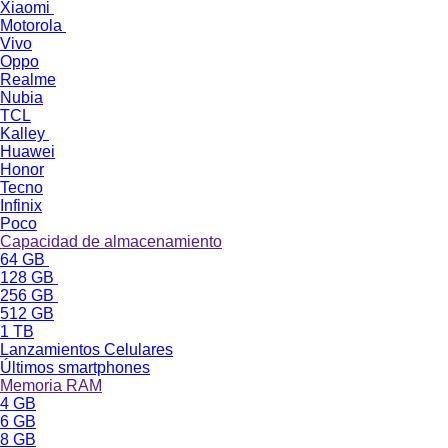
Xiaomi
Motorola
Vivo
Oppo
Realme
Nubia
TCL
Kalley
Huawei
Honor
Tecno
Infinix
Poco
Capacidad de almacenamiento
64 GB
128 GB
256 GB
512 GB
1 TB
Lanzamientos Celulares
Últimos smartphones
Memoria RAM
4 GB
6 GB
8 GB