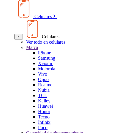
Celulares
Celulares
Ver todo en celulares
Marca
iPhone
Samsung
Xiaomi
Motorola
Vivo
Oppo
Realme
Nubia
TCL
Kalley
Huawei
Honor
Tecno
Infinix
Poco
Capacidad de almacenamiento