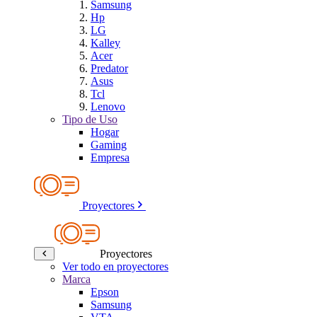
Samsung
Hp
LG
Kalley
Acer
Predator
Asus
Tcl
Lenovo
Tipo de Uso
Hogar
Gaming
Empresa
Proyectores
Proyectores
Ver todo en proyectores
Marca
Epson
Samsung