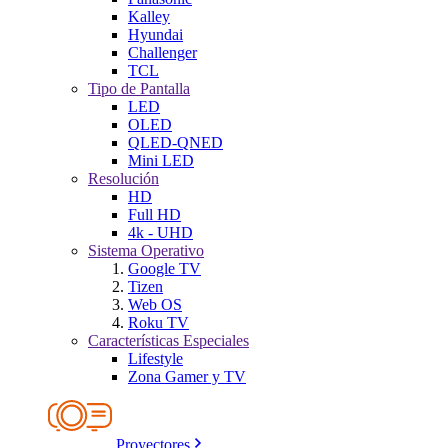
Kalley
Hyundai
Challenger
TCL
Tipo de Pantalla
LED
OLED
QLED-QNED
Mini LED
Resolución
HD
Full HD
4k - UHD
Sistema Operativo
Google TV
Tizen
Web OS
Roku TV
Características Especiales
Lifestyle
Zona Gamer y TV
Proyectores