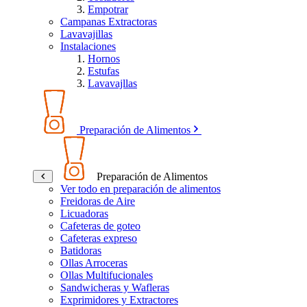
Empotrar
Campanas Extractoras
Lavavajillas
Instalaciones
Hornos
Estufas
Lavavajllas
Preparación de Alimentos
Preparación de Alimentos
Ver todo en preparación de alimentos
Freidoras de Aire
Licuadoras
Cafeteras de goteo
Cafeteras expreso
Batidoras
Ollas Arroceras
Ollas Multifucionales
Sandwicheras y Wafleras
Exprimidores y Extractores