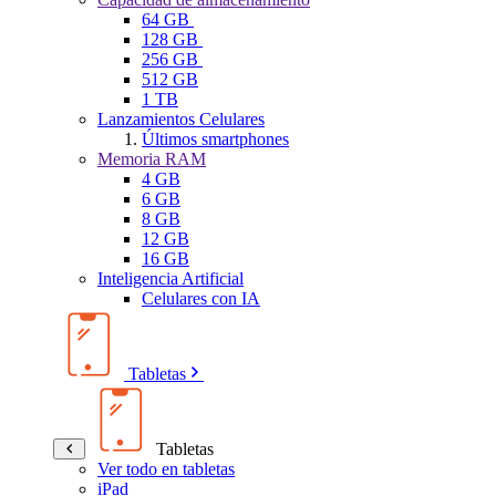
64 GB
128 GB
256 GB
512 GB
1 TB
Lanzamientos Celulares
Últimos smartphones
Memoria RAM
4 GB
6 GB
8 GB
12 GB
16 GB
Inteligencia Artificial
Celulares con IA
Tabletas
Tabletas
Ver todo en tabletas
iPad