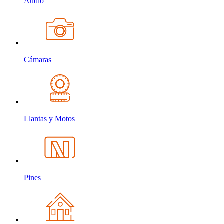
Audio
Cámaras
Llantas y Motos
Pines