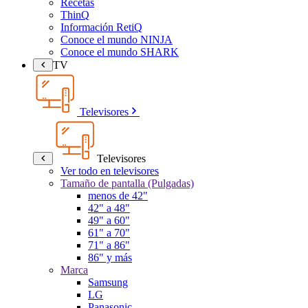
Recetas
ThinQ
Información RetiQ
Conoce el mundo NINJA
Conoce el mundo SHARK
TV
Televisores
Televisores
Ver todo en televisores
Tamaño de pantalla (Pulgadas)
menos de 42"
42" a 48"
49" a 60"
61" a 70"
71" a 86"
86" y más
Marca
Samsung
LG
Panasonic