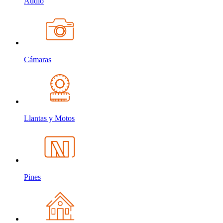
Audio
Cámaras
Llantas y Motos
Pines