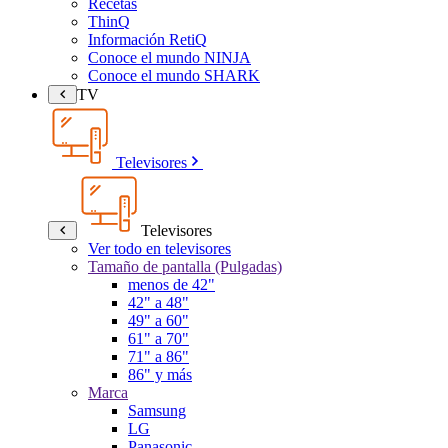
Recetas
ThinQ
Información RetiQ
Conoce el mundo NINJA
Conoce el mundo SHARK
TV
Televisores
Televisores
Ver todo en televisores
Tamaño de pantalla (Pulgadas)
menos de 42"
42" a 48"
49" a 60"
61" a 70"
71" a 86"
86" y más
Marca
Samsung
LG
Panasonic