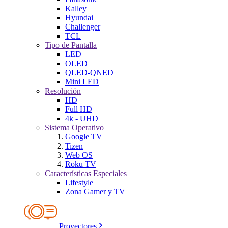
Kalley
Hyundai
Challenger
TCL
Tipo de Pantalla
LED
OLED
QLED-QNED
Mini LED
Resolución
HD
Full HD
4k - UHD
Sistema Operativo
Google TV
Tizen
Web OS
Roku TV
Características Especiales
Lifestyle
Zona Gamer y TV
Proyectores