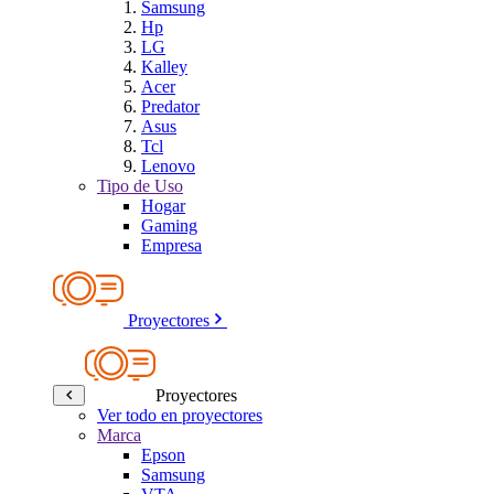
Samsung
Hp
LG
Kalley
Acer
Predator
Asus
Tcl
Lenovo
Tipo de Uso
Hogar
Gaming
Empresa
Proyectores
Proyectores
Ver todo en proyectores
Marca
Epson
Samsung