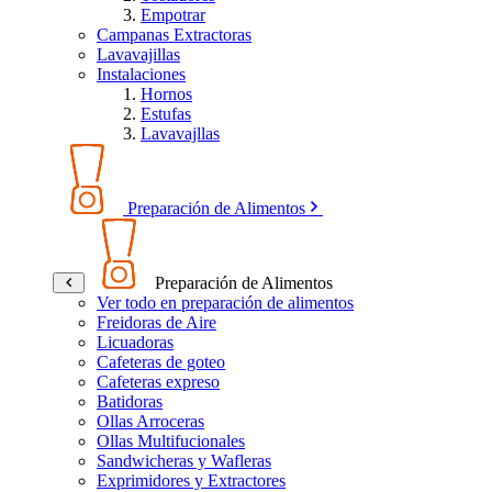
Empotrar
Campanas Extractoras
Lavavajillas
Instalaciones
Hornos
Estufas
Lavavajllas
Preparación de Alimentos
Preparación de Alimentos
Ver todo en preparación de alimentos
Freidoras de Aire
Licuadoras
Cafeteras de goteo
Cafeteras expreso
Batidoras
Ollas Arroceras
Ollas Multifucionales
Sandwicheras y Wafleras
Exprimidores y Extractores