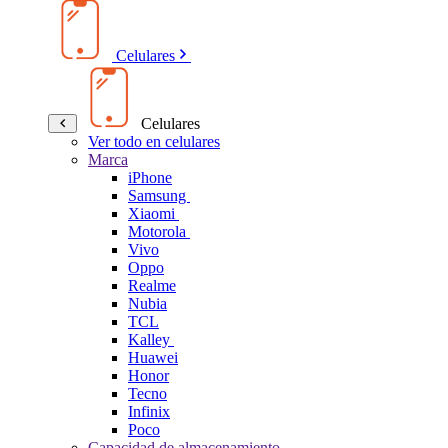
Celulares
Celulares
Ver todo en celulares
Marca
iPhone
Samsung
Xiaomi
Motorola
Vivo
Oppo
Realme
Nubia
TCL
Kalley
Huawei
Honor
Tecno
Infinix
Poco
Capacidad de almacenamiento