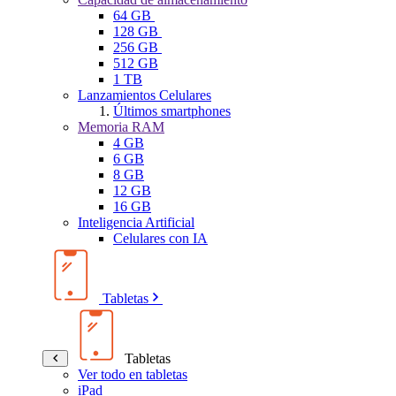
64 GB
128 GB
256 GB
512 GB
1 TB
Lanzamientos Celulares
Últimos smartphones
Memoria RAM
4 GB
6 GB
8 GB
12 GB
16 GB
Inteligencia Artificial
Celulares con IA
Tabletas
Tabletas
Ver todo en tabletas
iPad