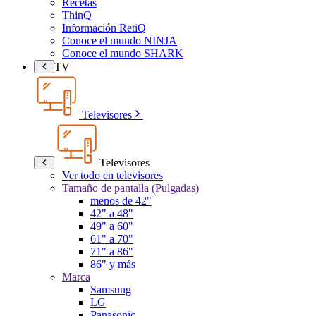
Recetas
ThinQ
Información RetiQ
Conoce el mundo NINJA
Conoce el mundo SHARK
TV
Televisores
Televisores
Ver todo en televisores
Tamaño de pantalla (Pulgadas)
menos de 42"
42" a 48"
49" a 60"
61" a 70"
71" a 86"
86" y más
Marca
Samsung
LG
Panasonic