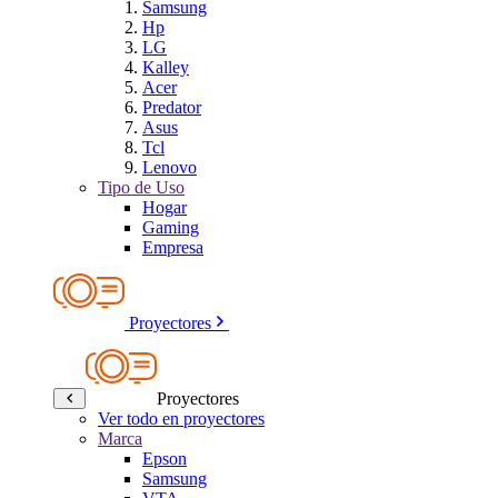
Samsung
Hp
LG
Kalley
Acer
Predator
Asus
Tcl
Lenovo
Tipo de Uso
Hogar
Gaming
Empresa
Proyectores
Proyectores
Ver todo en proyectores
Marca
Epson
Samsung