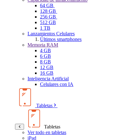
64 GB
128 GB
256 GB
512 GB
1 TB
Lanzamientos Celulares
Últimos smartphones
Memoria RAM
4 GB
6 GB
8 GB
12 GB
16 GB
Inteligencia Artificial
Celulares con IA
Tabletas
Tabletas
Ver todo en tabletas
iPad