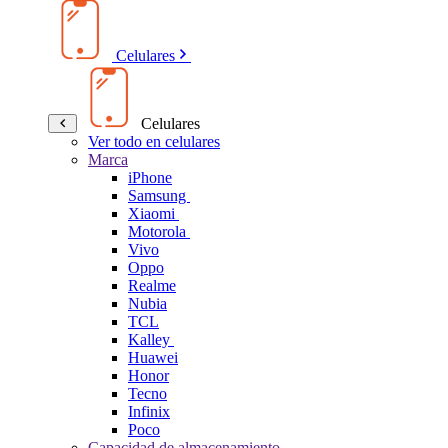
Celulares
Celulares
Ver todo en celulares
Marca
iPhone
Samsung
Xiaomi
Motorola
Vivo
Oppo
Realme
Nubia
TCL
Kalley
Huawei
Honor
Tecno
Infinix
Poco
Capacidad de almacenamiento