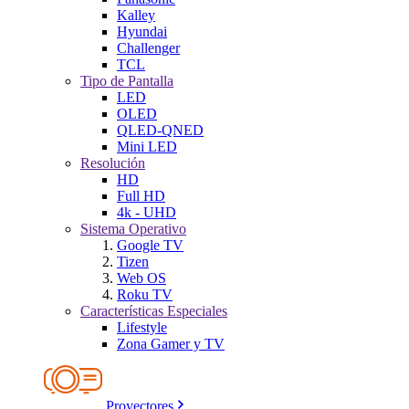
Kalley
Hyundai
Challenger
TCL
Tipo de Pantalla
LED
OLED
QLED-QNED
Mini LED
Resolución
HD
Full HD
4k - UHD
Sistema Operativo
Google TV
Tizen
Web OS
Roku TV
Características Especiales
Lifestyle
Zona Gamer y TV
Proyectores