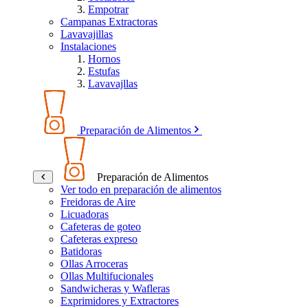
Empotrar
Campanas Extractoras
Lavavajillas
Instalaciones
Hornos
Estufas
Lavavajllas
Preparación de Alimentos
Preparación de Alimentos
Ver todo en preparación de alimentos
Freidoras de Aire
Licuadoras
Cafeteras de goteo
Cafeteras expreso
Batidoras
Ollas Arroceras
Ollas Multifucionales
Sandwicheras y Wafleras
Exprimidores y Extractores