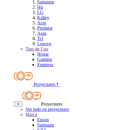
Samsung
Hp
LG
Kalley
Acer
Predator
Asus
Tcl
Lenovo
Tipo de Uso
Hogar
Gaming
Empresa
Proyectores
Proyectores
Ver todo en proyectores
Marca
Epson
Samsung