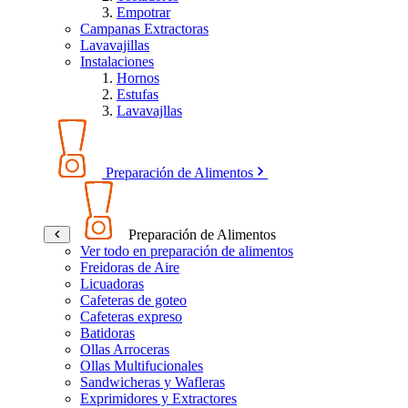
Empotrar
Campanas Extractoras
Lavavajillas
Instalaciones
Hornos
Estufas
Lavavajllas
Preparación de Alimentos
Preparación de Alimentos
Ver todo en preparación de alimentos
Freidoras de Aire
Licuadoras
Cafeteras de goteo
Cafeteras expreso
Batidoras
Ollas Arroceras
Ollas Multifucionales
Sandwicheras y Wafleras
Exprimidores y Extractores