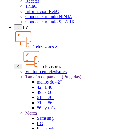
Recetas
ThinQ
Información RetiQ
Conoce el mundo NINJA
Conoce el mundo SHARK
TV
Televisores
Televisores
Ver todo en televisores
Tamaño de pantalla (Pulgadas)
menos de 42"
42" a 48"
49" a 60"
61" a 70"
71" a 86"
86" y más
Marca
Samsung
LG
Panasonic