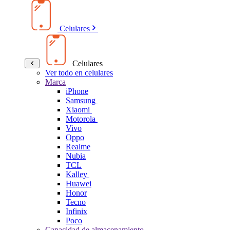
Celulares
Celulares
Ver todo en celulares
Marca
iPhone
Samsung
Xiaomi
Motorola
Vivo
Oppo
Realme
Nubia
TCL
Kalley
Huawei
Honor
Tecno
Infinix
Poco
Capacidad de almacenamiento