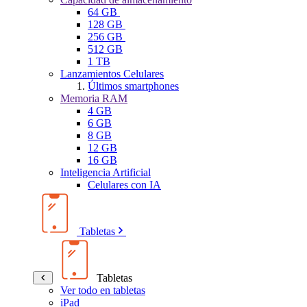
64 GB
128 GB
256 GB
512 GB
1 TB
Lanzamientos Celulares
Últimos smartphones
Memoria RAM
4 GB
6 GB
8 GB
12 GB
16 GB
Inteligencia Artificial
Celulares con IA
Tabletas
Tabletas
Ver todo en tabletas
iPad