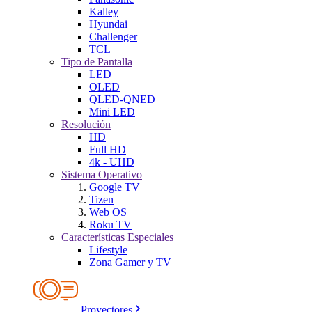
Kalley
Hyundai
Challenger
TCL
Tipo de Pantalla
LED
OLED
QLED-QNED
Mini LED
Resolución
HD
Full HD
4k - UHD
Sistema Operativo
Google TV
Tizen
Web OS
Roku TV
Características Especiales
Lifestyle
Zona Gamer y TV
Proyectores