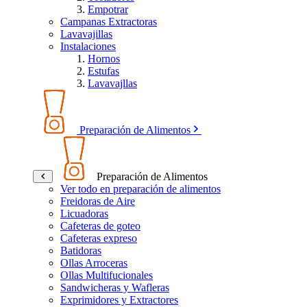
Empotrar
Campanas Extractoras
Lavavajillas
Instalaciones
Hornos
Estufas
Lavavajllas
Preparación de Alimentos
Preparación de Alimentos
Ver todo en preparación de alimentos
Freidoras de Aire
Licuadoras
Cafeteras de goteo
Cafeteras expreso
Batidoras
Ollas Arroceras
Ollas Multifucionales
Sandwicheras y Wafleras
Exprimidores y Extractores