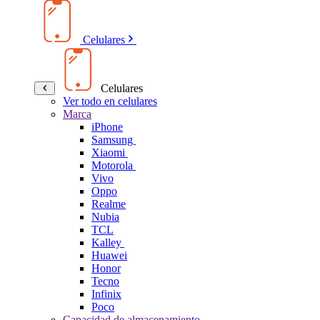
Celulares
Celulares
Ver todo en celulares
Marca
iPhone
Samsung
Xiaomi
Motorola
Vivo
Oppo
Realme
Nubia
TCL
Kalley
Huawei
Honor
Tecno
Infinix
Poco
Capacidad de almacenamiento