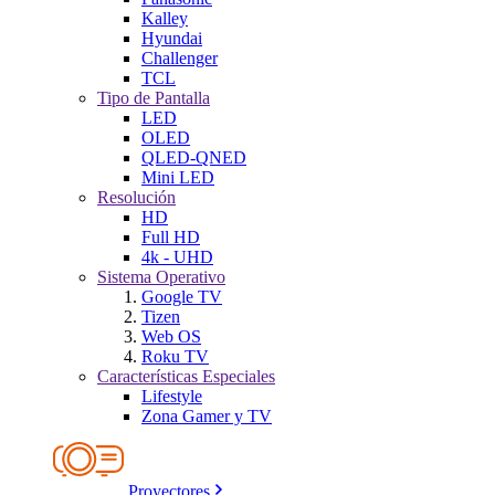
Kalley
Hyundai
Challenger
TCL
Tipo de Pantalla
LED
OLED
QLED-QNED
Mini LED
Resolución
HD
Full HD
4k - UHD
Sistema Operativo
Google TV
Tizen
Web OS
Roku TV
Características Especiales
Lifestyle
Zona Gamer y TV
Proyectores