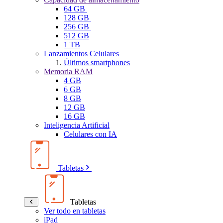
64 GB
128 GB
256 GB
512 GB
1 TB
Lanzamientos Celulares
Últimos smartphones
Memoria RAM
4 GB
6 GB
8 GB
12 GB
16 GB
Inteligencia Artificial
Celulares con IA
Tabletas
Tabletas
Ver todo en tabletas
iPad