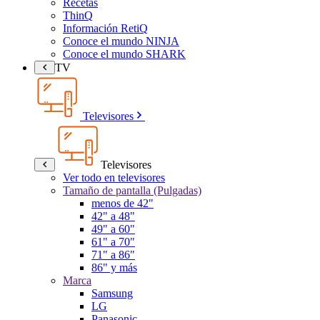
Recetas
ThinQ
Información RetiQ
Conoce el mundo NINJA
Conoce el mundo SHARK
TV
Televisores
Televisores
Ver todo en televisores
Tamaño de pantalla (Pulgadas)
menos de 42"
42" a 48"
49" a 60"
61" a 70"
71" a 86"
86" y más
Marca
Samsung
LG
Panasonic