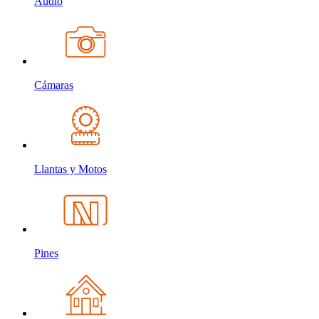
Audio
Cámaras
Llantas y Motos
Pines