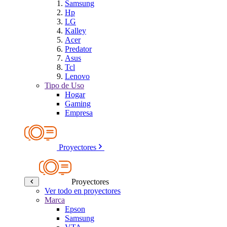
Samsung
Hp
LG
Kalley
Acer
Predator
Asus
Tcl
Lenovo
Tipo de Uso
Hogar
Gaming
Empresa
Proyectores
Proyectores
Ver todo en proyectores
Marca
Epson
Samsung