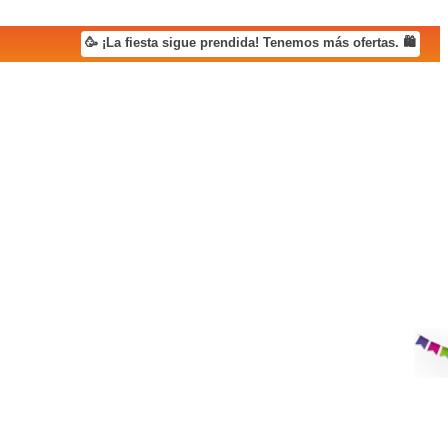
🥳 ¡La fiesta sigue prendida! Tenemos más ofertas. 🛍️