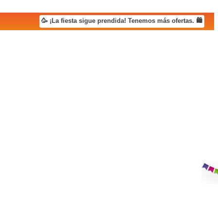
🥳 ¡La fiesta sigue prendida! Tenemos más ofertas. 🛍️